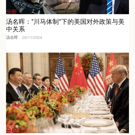
分析
汤名晖：“川马体制”下的美国对外政策与美
中关系
汤名晖
20/11/2024
-
分析