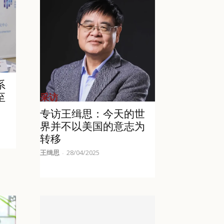
系
采访
至
专访王缉思：今天的世
界并不以美国的意志为
转移
王缉思
28/04/2025
-