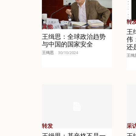
转
其他
王
王缉思：全球政治趋势
伟
与中国的国家安全
还
王缉思
30/10/2024
-
王缉
转发
采
王缉思：基辛格不是一
王