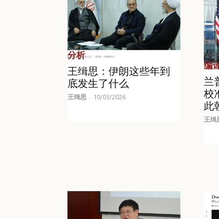
分析
编
王缉思：伊朗这些年到
兰
底发生了什么
校
王缉思
10/03/2026
-
此
王缉