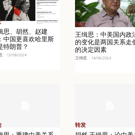
发
转发
缉思、胡然、赵建
王缉思：中美国内政
：中国更喜欢哈里斯
的变化是两国关系走
是特朗普？
的决定因素
思
13/08/2024
-
王缉思
14/06/2024
-
访
转发
缉思：重建中美关系
胡然 王缉思：论中美