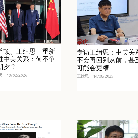
译
采访
普顿、王缉思：重新
专访王缉思：中美关
准中美关系：何不争
不会再回到从前，甚
朝夕？
可能会更糟
思
13/02/2026
-
王缉思
14/08/2025
-