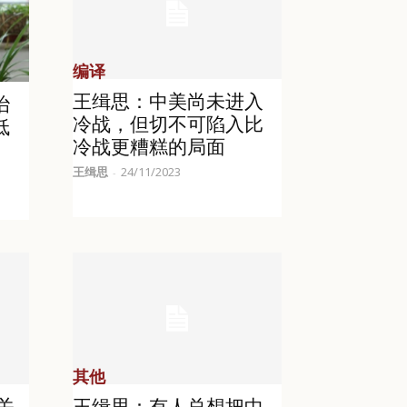
编译
王缉思：中美尚未进入
治
冷战，但切不可陷入比
低
冷战更糟糕的局面
王缉思
24/11/2023
-
其他
关
王缉思：有人总想把中