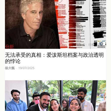
分析
无法承受的真相：爱泼斯坦档案与政治透明
的悖论
杨大巍
19/07/2025
-