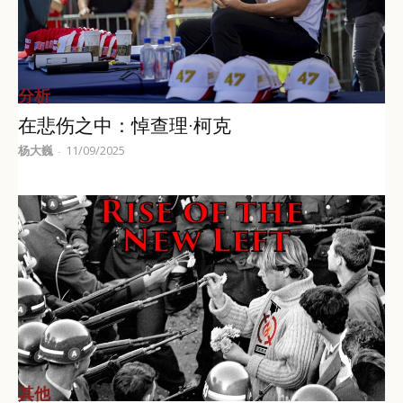
分析
在悲伤之中：悼查理·柯克
杨大巍
11/09/2025
-
其他