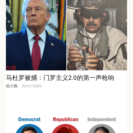
分析
马杜罗被捕：门罗主义2.0的第一声枪响
杨大巍
03/01/2026
-