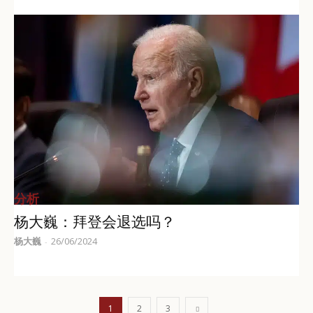
分析
杨大巍：拜登会退选吗？
杨大巍
26/06/2024
-
1
2
3