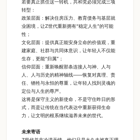
若要真正抓住这一转机，共和党必须完成三项
转型：
政策层面：解决住房压力、教育债务与基层就
业困境，让Z世代重新拥有“稳定人生”的可能
性；
文化层面：提供真正能安身立命的价值观，重
建家庭、社群与共同体意识，让年轻人不仅能
生存，更能“归属”；
信仰层面：重新唤醒那条连接人与神、人与
人、人与历史的精神轴线——恢复对真理、责
任、牺牲与永恒的尊重，让年轻人找到灵魂的
定位与人生的尊严。
这将是保守主义的新使命，不是守住昨日的形
式，而是让传统在当代表达中重新获得生命
力，让文明的根系继续滋养未来的世代。
未来寄语
Z世代并非冷漠无情，他们只是太久未被真正理