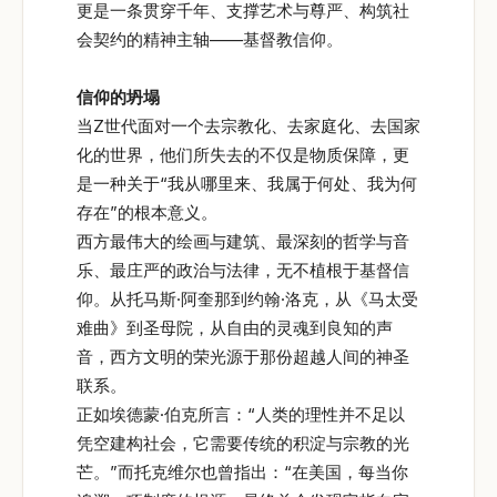
更是一条贯穿千年、支撑艺术与尊严、构筑社
会契约的精神主轴——基督教信仰。
信仰的坍塌
当Z世代面对一个去宗教化、去家庭化、去国家
化的世界，他们所失去的不仅是物质保障，更
是一种关于“我从哪里来、我属于何处、我为何
存在”的根本意义。
西方最伟大的绘画与建筑、最深刻的哲学与音
乐、最庄严的政治与法律，无不植根于基督信
仰。从托马斯·阿奎那到约翰·洛克，从《马太受
难曲》到圣母院，从自由的灵魂到良知的声
音，西方文明的荣光源于那份超越人间的神圣
联系。
正如埃德蒙·伯克所言：“人类的理性并不足以
凭空建构社会，它需要传统的积淀与宗教的光
芒。”而托克维尔也曾指出：“在美国，每当你