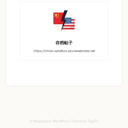
存档帖子
https://china-sandbox.azurewebsites.net
© Newspaper WordPress Theme by TagDiv