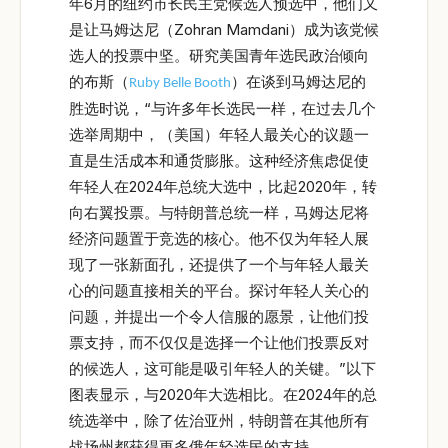
年6月的纽约市长民主党候选人预选中，他们又
是让马姆达尼（Zohran Mamdani）成为该党候
选人的投票中坚。研究美国青年选民政治倾向
的布斯（
）在谈到马姆达尼的
Ruby Belle Booth
胜选时说，“与许多年长选民一样，在过去几个
选举周期中，（美国）年轻人最关心的议题一
直是生活成本和通货膨胀。这种经济焦虑促使
年轻人在2024年总统大选中，比起2020年，转
向右翼投票。与特朗普总统一样，马姆达尼将
经济问题置于竞选的核心。他不仅为年轻人展
现了一张新面孔，还提供了一个与年轻人最关
心的问题直接相关的平台。探讨年轻人关心的
问题，并提出一个令人信服的愿景，让他们投
票支持，而不仅仅是选择一个让他们投票反对
的候选人，这可能是吸引年轻人的关键。”以下
图表显示，与2020年大选相比。在2024年的总
统选举中，除了佐治亚州，特朗普在其他所有
战场州都获得更多俄年轻选民的支持。