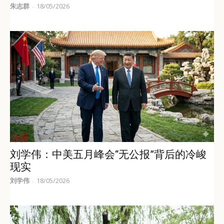
朱志群
18/05/2026
-
分析
刘学伟：中美五月峰会“无公报”背后的冷峻
现实
刘学伟
18/05/2026
-