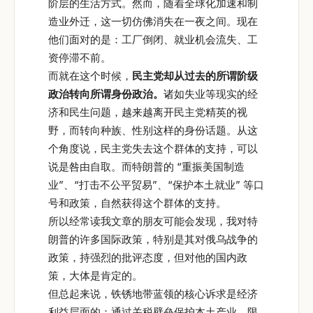
阶层的生活方式。然而，随着全球化加速和制
造业外迁，这一切仿佛消失在一夜之间。现在
他们面对的是：工厂倒闭、就业机会流失、工
资停滞不前。
而就在这个时候，
民主党却从过去的所谓阶级
政治转向所谓身份政治。
诸如失业等现实的经
济和民生问题，越来越离开民主党精英的视
野，而转向种族、性别这样的身份话题。从这
个角度说，民主党失去这个群体的支持，可以
说是咎由自取。而特朗普的 “重振美国制造
业”、“打击不公平贸易”、“保护本土就业” 等口
号和政策，自然获得这个群体的支持。
所以经常读我文章的朋友可能会发现，我对特
朗普的许多国际政策，特别是其对俄乌战争的
政策，持强烈的批评态度，但对他的国内政
策，大体是肯定的。
但总起来说，铁锈地带蓝领的核心诉求是经济
利益层面的：通过关税壁垒保护本土产业、限