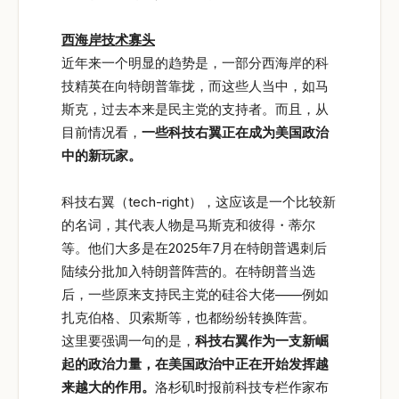
西海岸技术寡头
近年来一个明显的趋势是，一部分西海岸的科
技精英在向特朗普靠拢，而这些人当中，如马
斯克，过去本来是民主党的支持者。而且，从
目前情况看，
一些科技右翼正在成为美国政治
中的新玩家。
科技右翼（tech-right），这应该是一个比较新
的名词，其代表人物是马斯克和彼得・蒂尔
等。他们大多是在2025年7月在特朗普遇刺后
陆续分批加入特朗普阵营的。在特朗普当选
后，一些原来支持民主党的硅谷大佬——例如
扎克伯格、贝索斯等，也都纷纷转换阵营。
这里要强调一句的是，
科技右翼作为一支新崛
起的政治力量，在美国政治中正在开始发挥越
来越大的作用。
洛杉矶时报前科技专栏作家布