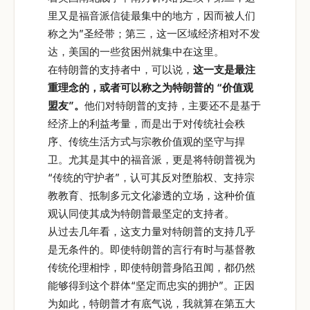
里又是福音派信徒最集中的地方，因而被人们
称之为”圣经带；第三，这一区域经济相对不发
达，美国的一些贫困州就集中在这里。
在特朗普的支持者中，可以说，
这一支是最注
重理念的，或者可以称之为特朗普的
“
价值观
盟友”
。
他们对特朗普的支持，主要还不是基于
经济上的利益考量，而是出于对传统社会秩
序、传统生活方式与宗教价值观的坚守与捍
卫。尤其是其中的福音派，更是将特朗普视为
“传统的守护者”，认可其反对堕胎权、支持宗
教教育、抵制多元文化渗透的立场，这种价值
观认同使其成为特朗普最坚定的支持者。
从过去几年看，这支力量对特朗普的支持几乎
是无条件的。即使特朗普的言行有时与基督教
传统伦理相悖，即使特朗普身陷丑闻，都仍然
能够得到这个群体“坚定而忠实的拥护”。正因
为如此，特朗普才有底气说，我就算在第五大