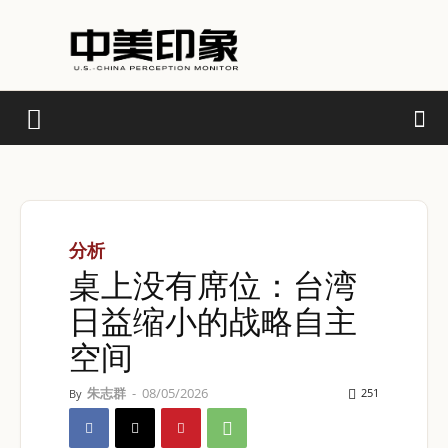
分析
桌上没有席位：台湾
日益缩小的战略自主
空间
朱志群
-
08/05/2026
251
By