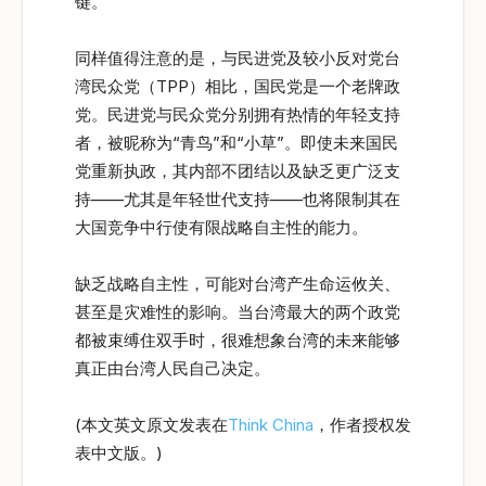
键。
同样值得注意的是，与民进党及较小反对党台
湾民众党（TPP）相比，国民党是一个老牌政
党。民进党与民众党分别拥有热情的年轻支持
者，被昵称为“青鸟”和“小草”。即使未来国民
党重新执政，其内部不团结以及缺乏更广泛支
持——尤其是年轻世代支持——也将限制其在
大国竞争中行使有限战略自主性的能力。
缺乏战略自主性，可能对台湾产生命运攸关、
甚至是灾难性的影响。当台湾最大的两个政党
都被束缚住双手时，很难想象台湾的未来能够
真正由台湾人民自己决定。
(本文英文原文发表在
Think China
，作者授权发
表中文版。)