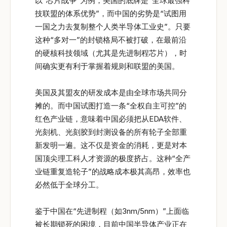
以“芯片战争”为例，美国的底牌是“全球最强科
技联盟的体系优势”，而中国的劣势是“试图用
一国之力去复制整个人类半导体工业史”。只要
这种“多对一”的封锁格局不被打破，在最前沿
的硬核科技领域（尤其是先进制程芯片），时
间确实更有利于掌握着规则和联盟的美国。
美国及其盟友的研发成本是由全球市场共同分
摊的。而中国试图打造一条“全权自主可控”的
红色产业链，意味着中国必须把从EDA软件、
光刻机、光刻胶到封测设备的所有轮子全部重
新发明一遍。这不仅是资金的消耗，更是对本
国顶尖理工科人才资源的极度挤占。这种“全产
业链重复造轮子”的战略成本极其高昂，效率也
必然低于全球分工。
鉴于中国在“先进制程（如3nm/5nm）”上面临
被长期锁死的困境，目前中国半导体产业正在