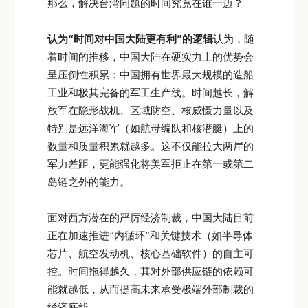
那么，解决台湾问题的时间究竟在谁一边？
认为“
时间对中国大陆更有利”
的逻辑
认为，随
着时间的推移，中国大陆在硬实力上的优势会
呈压倒性积累：中国拥有世界最大规模的造船
工业和极其完备的军工生产线。时间越长，解
放军在隐形战机、区域防空、核威慑力量以及
特别是远洋海军（如航母编队和核潜艇）上的
数量和质量积累就越多。这不仅能拉大两岸的
军力差距，更能强化将美军拒止在第一或第二
岛链之外的能力。
面对西方潜在的严厉经济制裁，中国大陆目前
正在加速推进“内循环”和关键技术（如半导体
芯片、航空发动机、核心基础软件）的自主可
控。时间拖得越久，其对外部供应链的依赖可
能就越低，从而提高未来承受极端外部制裁的
经济底线。