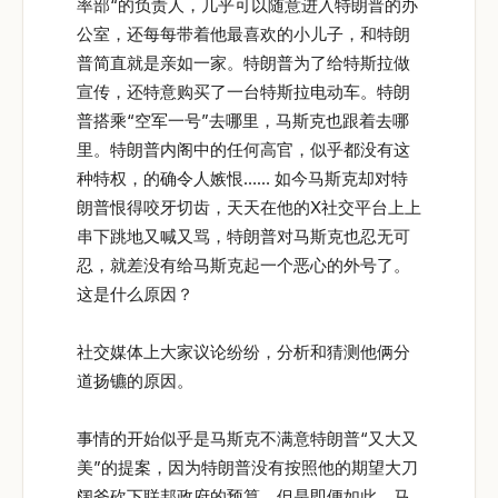
率部“的负责人，几乎可以随意进入特朗普的办
公室，还每每带着他最喜欢的小儿子，和特朗
普简直就是亲如一家。特朗普为了给特斯拉做
宣传，还特意购买了一台特斯拉电动车。特朗
普搭乘“空军一号”去哪里，马斯克也跟着去哪
里。特朗普内阁中的任何高官，似乎都没有这
种特权，的确令人嫉恨…… 如今马斯克却对特
朗普恨得咬牙切齿，天天在他的X社交平台上上
串下跳地又喊又骂，特朗普对马斯克也忍无可
忍，就差没有给马斯克起一个恶心的外号了。
这是什么原因？
社交媒体上大家议论纷纷，分析和猜测他俩分
道扬镳的原因。
事情的开始似乎是马斯克不满意特朗普“又大又
美”的提案，因为特朗普没有按照他的期望大刀
阔斧砍下联邦政府的预算，但是即便如此，马