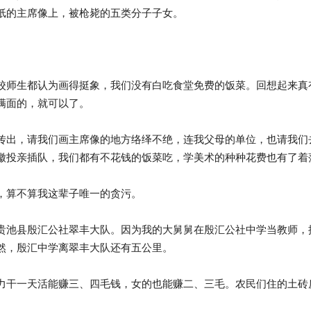
纸的主席像上，被枪毙的五类分子子女。
校师生都认为画得挺象，我们没有白吃食堂免费的饭菜。回想起来真
满面的，就可以了。
传出，请我们画主席像的地方络绎不绝，连我父母的单位，也请我们
徽投亲插队，我们都有不花钱的饭菜吃，学美术的种种花费也有了着
，算不算我这辈子唯一的贪污。
贵池县殷汇公社翠丰大队。因为我的大舅舅在殷汇公社中学当教师，
然，殷汇中学离翠丰大队还有五公里。
力干一天活能赚三、四毛钱，女的也能赚二、三毛。农民们住的土砖