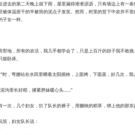
住进去的第二天晚上就下雨，屋里漏得淅淅沥沥，只有墙边上有一条
经被体温捂干的半被筒的泥点子发笑。然而，村里的贫下中农并不觉
的子女一样。
。
田犁地，所有的农活，我几乎都学会了，只是上百斤的担子我不敢挑
只能卧床。
抢”时，弯腰站在水田里晒着太阳插秧，上面烤，下面蒸，好几次，我
泥沟里长好稻，搂紧胖妹暖心头……”
有一次，几个妇女，扒了队长的裤子，用捆秧的稻草，绑上他的那东
玩笑，妇女队长说：