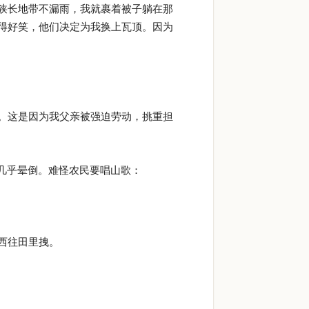
狭长地带不漏雨，我就裹着被子躺在那
得好笑，他们决定为我换上瓦顶。因为
。这是因为我父亲被强迫劳动，挑重担
几乎晕倒。难怪农民要唱山歌：
西往田里拽。