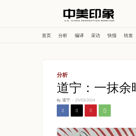
首页
分析
编译
采访
快报
转发
分析
道宁：一抹余
道宁
-
25/03/2024
By