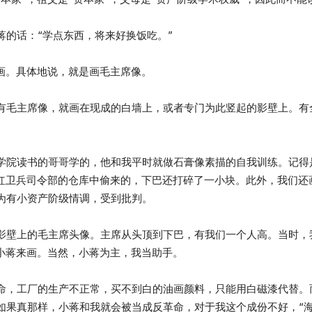
蒋的话：“学点东西，将来好换饭吃。”
画画。具体地说，就是画毛主席像。
有毛主席像，就画在现成的白墙上，或者专门为此竖起的影壁上。有
学院读书的哥哥学的，他和我平时就做石膏像素描的自我训练。记得
校红卫兵司令部的仓库中偷来的，下巴还打碎了一小块。此外，我们还
为有小资产阶级情调，受到批判。
影壁上的毛主席头像。主席从头顶到下巴，有我们一个人高。当时，
和小蒋来画。当然，小蒋为主，我当助手。
命，工厂的生产不正常，买不到白的油画颜料，只能用白磁漆代替。
如果真那样，小蒋和我就会被当成反革命，对于我这个成份不好，“海