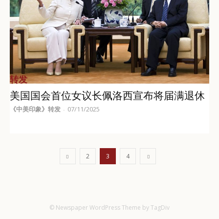
转发
美国国会首位女议长佩洛西宣布将届满退休
《中美印象》转发
07/11/2025
-
2
3
4
© Newspaper WordPress Theme by TagDiv