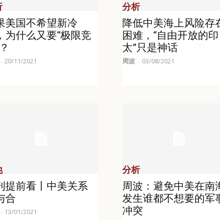
析
分析
果美国不希望新冷
降低中美海上风险存
，为什么又要“极限竞
困难，“自由开放的印
”？
太”只是神话
20/11/2021
周波
03/08/2021
-
-
他
分析
刊提前看丨中美关系
周波：避免中美在南
与合
发生谁都不想要的军
冲突
13/01/2021
-