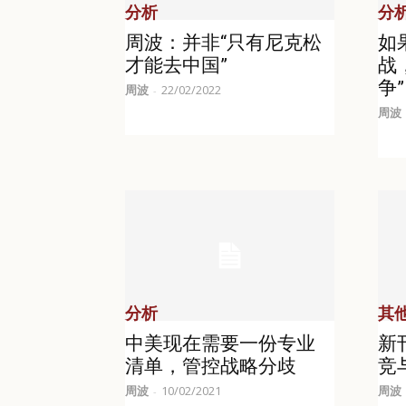
分析
分
周波：并非“只有尼克松
如
才能去中国”
战
争
周波
22/02/2022
-
周波
分析
其
中美现在需要一份专业
新
清单，管控战略分歧
竞
周波
10/02/2021
周波
-