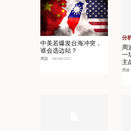
分析
分
中美若爆发台海冲突，
周
谁会选边站？
一
周波
04/08/2025
-
主
周波