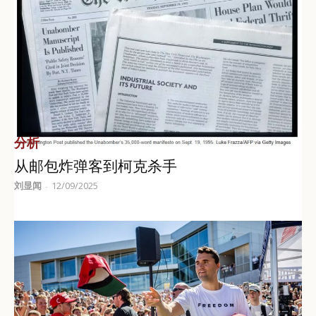
分析
从邮包炸弹客到柯克杀手
刘显闻
12/09/2025
-