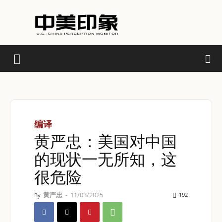
编译
黄严忠：美国对中国
的现状一无所知，这
很危险
黄严忠
-
11/03/2025
192
By