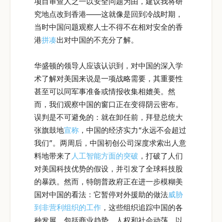
项目审查人之一以安全问题为由，建议我将研
究地点改到香港——这就像是回到冷战时期，
当时中国问题观察人士不得不在相对安全的香
港
拼凑
出对中国的不充分了解。
华盛顿的领导人应该认识到，对中国的深入学
术了解对美国来说是一项战略需要，其重要性
甚至可以同军事准备或情报收集相媲美。然
而，我们观察中国的窗口正在变得阴云密布。
误判是不可避免的：就在卸任前，拜登总统大
张旗鼓地
宣称
，中国的经济实力“永远不会超过
我们”。两周后，中国初创公司深度求索出人意
料地带来了
人工智能方面的突破
，打破了人们
对美国科技优势的假设，并引发了全球科技股
的暴跌。然而，特朗普政府正在进一步模糊美
国对中国的看法：它暂停对外援助的做法
威胁
到非营利组织的工作
，这些组织追踪中国的各
种发展，包括商业趋势、人权和社会动荡，以