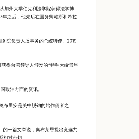
毕业，之后从加州大学伯克利法学院获得法学博
07年之后，他先后在国务卿赖斯和希拉
务院负责人质事务的总统特使。2019
23年3月获得台湾领导人颁发的“特种大绶景星
际和美国政治方面的资讯。
为奥布里安是美中脱钩的始作俑者之
ive）的一篇文章说，奥布莱恩提出竞选共
系相对密切。