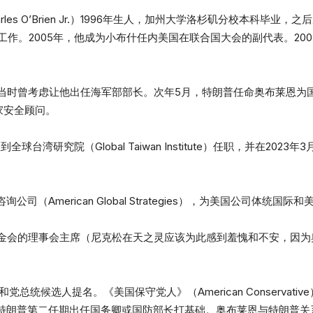
arles O’Brien Jr.）1996年生人，加州大学洛杉矶分校本科
统工作。2005年，他成为小布什任内美国在联合国大会的副代表。20
，当时曾考虑让他出任海军部部长。次年5月，特朗普任命奥布莱恩为国
家安全顾问。
全球台湾研究院（Global Taiwan Institute）任职，并在20
司（American Global Strategies），为美国公司体统国
松基金会的理事会主席（尼克松在天之灵应该为此感到羞愧和不安，因
党总统候选人提名。《美国保守党人》（American Conservat
特朗普第二任期出任国务卿或国防部长打基础。奥布莱恩与特朗普关