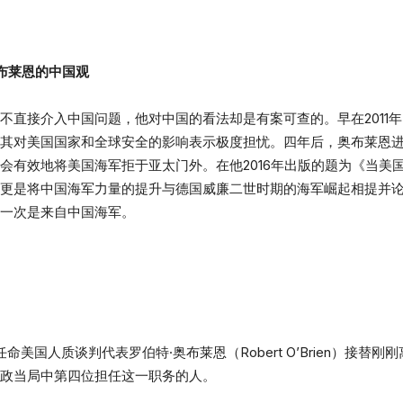
布莱恩的中国观
不直接介入中国问题，他对中国的看法却是有案可查的。早在2011
其对美国国家和全球安全的影响表示极度担忧。四年后，奥布莱恩
会有效地将美国海军拒于亚太门外。在他2016年出版的题为《当美
更是将中国海军力量的提升与德国威廉二世时期的海军崛起相提并
一次是来自中国海军。
命美国人质谈判代表罗伯特·奥布莱恩（Robert O’Brien）接替
政当局中第四位担任这一职务的人。