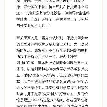
斯、德国、法国、英国等国也表达了斡旋意
愿。联合国秘书长古特雷斯则在社交媒体上写
道：“以色列轰炸伊朗核设施，伊朗导弹袭击特
拉维夫，升级已经够了，是时候停止了，和平
与外交必须占上风。”
至关重要的是，需充分认识到，秉持共同安全
的理念才能彻底解决各方合理关切。为什么说
极限施压、先发制人不可行？伊核问题的曲折
历程本身就证明了这一点。表面上冲突
因“核”而起，但本质上却是安全困境的又一次
体现。以色列因担心伊朗发展核武器威胁其安
全，采取“先发制人”策略，但其侵犯伊朗的主
权、安全和领土完整的做法又反过来让它陷入
更大的不安全中。其实伊核问题最接近解决的
时刻，并不是靠“先发制人”打出来的，反而恰
恰是经过13年“马拉松式”谈判、有着国际社会
最大程度的合力斡旋，在2015年达成有约束力