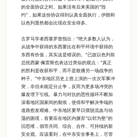
的全面协议之时。如果没有后来美国的“毁
约”，如果这份协议得到认真全面执行，伊朗和
以色列显然都会比现在安全得多。
古罗马学者西塞罗曾指出：“绝大多数人认为，
从战争中获得的东西要比在和平环境中获得的
东西有价值，其实这是错误的。”已故以色列前
总统西蒙·佩雷斯也表达过类似的观点：“真正
的胜利是收获和平，而不是散播另一场战争的
种子。”中东地区历史上曾上演的一次次军事冲
突，非但未能定分止争，反而为更多场冲突的
爆发埋下引线。暴力与对抗的恶性循环不断加
深着地区国家间的裂痕，使得和平解决争端的
道路愈发艰难。中东地区要早日摆脱流血与动
荡的困境，首要应在地区内摒弃“以邻为壑”的
旧思维，倡导共同、综合、合作、可持续的新
安全观。应该看到，在中东安全事务上，尽管