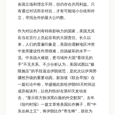
各国立场和理念不同，但仍存在共同利益。只
有通过对话而非对抗，才有可能缩小分歧和对
立，寻找合作的最大公约数。
作为对以色列有特殊影响力的国家，美国尤其
应当在言行上负起应有的大国责任。长久以
来，人们的普遍印象是，美国在缓解地区冲突
中发挥建设性作用很难，但搞破坏的水平一
流。中东战火难熄，更与域外大国“看得见的
手”不无关系。不少分析认为，美国试图以“极
限施压”的手段逼迫伊朗就范，是此次以伊局势
骤然升级的重要动因。新加坡《联合早报》在
一篇社论中称，华盛顿此前给伊朗60天时间达
成弃核谈判，以色列恰好在第61天发动攻
击，“显示双方扮演黑白脸的外交默契”。去年
《纽约时报》一篇文章将美国比作狮子，即“中
东丛林之王”，将伊朗比作“寄生蜂”，鼓吹为