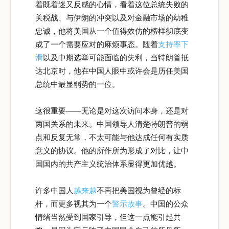
着既着迷又反感的心情，看着这位总统失败的
关税战、与伊朗的冲突以及对金融市场的幼稚
忠诚，他将美国从一个值得效仿的榜样彻底变
成了一个需要应对的麻烦事态。随着
支持率下
滑
以及中期选举可能面临的失利，当特朗普抵
达北京时，他在中国人眼中或许会是历任美国
总统中最显弱势的一位。
这很重要——无论是对这次访问本身，还是对
两国关系的未来。中国领导人清楚特朗普的弱
点和反复无常，不太可能与他达成任何有实质
意义的协议。他的所作所为形成了对比，让中
国国内的共产主义统治体系显得更加优越。
许多中国人
越来越
不再把美国视为曾经的标
杆，而更多视其为一个
警示故事
。中国的公众
情绪当然受到国家引导，但这一点能引起共