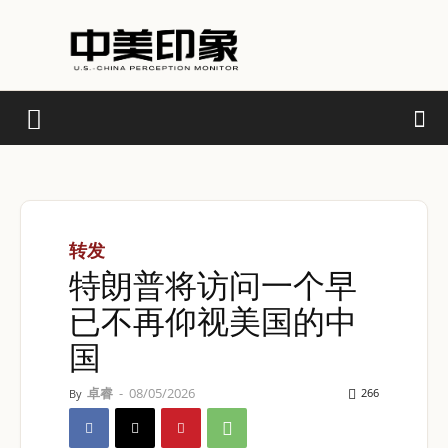
转发
特朗普将访问一个早
已不再仰视美国的中
国
卓睿
-
08/05/2026
266
By