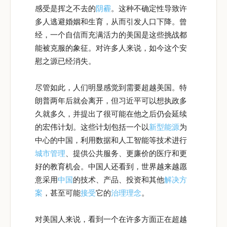
感受是挥之不去的
阴霾
。这种不确定性导致许
多人逃避婚姻和生育，从而引发人口下降。曾
经，一个自信而充满活力的美国是这些挑战都
能被克服的象征。对许多人来说，如今这个安
慰之源已经消失。
尽管如此，人们明显感觉到需要超越美国。特
朗普两年后就会离开，但习近平可以想执政多
久就多久，并提出了很可能在他之后仍会延续
的宏伟计划。这些计划包括一个以
新型能源
为
中心的中国，利用数据和人工智能等技术进行
城市管理
、提供公共服务、更廉价的医疗和更
好的教育机会。中国人还看到，世界越来越愿
意采用
中国
的技术、产品、投资和其他
解决方
案
，甚至可能
接受
它的
治理理念
。
对美国人来说，看到一个在许多方面正在超越