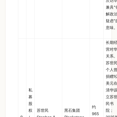
次访
兼具“
解政
疑虑”
意味
长期
营对
关系
苏世
个人
捐赠1
美元
私
清华
募
立苏
股
民书
约
权
苏世民
黑石集团
院；
965