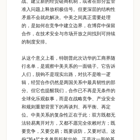
战、建立新的经贸磋商机制，或者在部分监管
准入问题上释放积极信号。但更深层的结构性
矛盾不会就此解决。中美之间真正需要处理
的，是如何在竞争中建立边界，在博弈中保留
合作，在技术安全与市场开放之间找到可持续
的制度安排。
从这个意义上看，特朗普此次访华的工商界随
行名单，是观察中美关系的一面镜子。它告诉
人们，脱钩不是现实出路，对抗不是唯一逻
辑，经贸合作仍然是两国关系中最具韧性的部
分。但它也提醒我们，合作已不再是无条件的
全球化乐观叙事，而是在战略竞争、产业安全
和规则重塑背景下的再谈判、再平衡、再定
位。中美关系的复杂性正在于此：双方既都无
法轻易离开对方，又都不愿完全依赖对方；既
要竞争，又要交易；既要设防，又要对话。这
份“16+1”大名单所折射出的，正是这一新的基