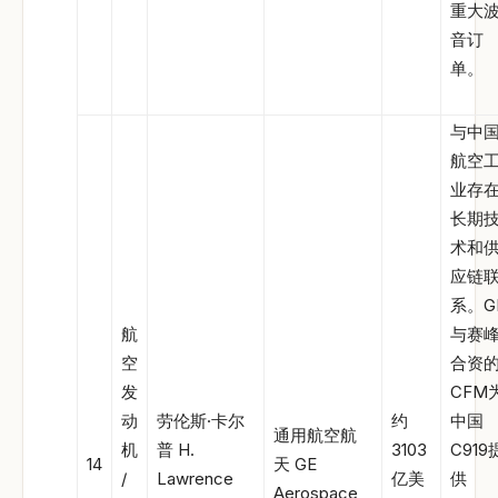
重大
音订
单。
与中
航空
业存
长期
术和
应链
系。G
航
与赛
空
合资
发
CFM
动
劳伦斯·卡尔
约
中国
通用航空航
机
普 H.
3103
C919
14
天 GE
/
Lawrence
亿美
供
Aerospace