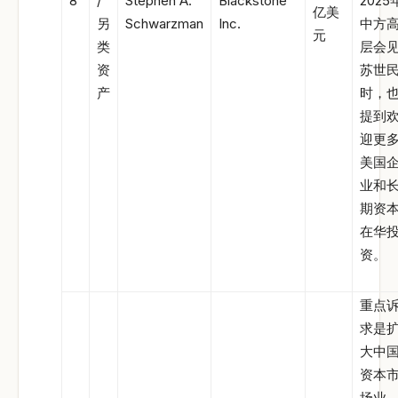
8
/
Stephen A.
Blackstone
2025
亿美
另
Schwarzman
Inc.
中方
元
类
层会
资
苏世
产
时，
提到
迎更
美国
业和
期资
在华
资。
重点
求是
大中
资本
场业