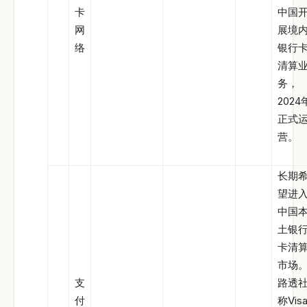
卡
中国
网
展境
络
银行
清算
务，
2024
正式
营。
长期
望进
中国
土银
卡清
市场
支
路透
付
称Vis