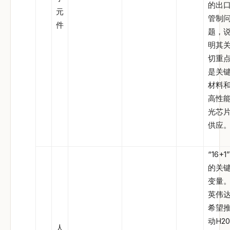
的出
元
管制
件
题，
明其
切重
是关
材料
高性
光芯
供应
“16+1
的关
变量
英伟
希望
动H20
人