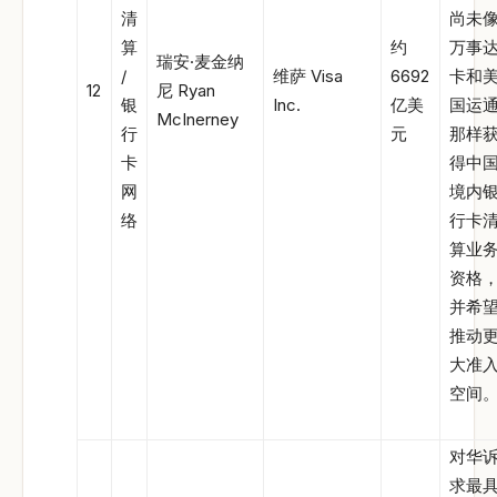
清
尚未
算
约
万事
瑞安·麦金纳
/
维萨 Visa
6692
卡和
12
尼 Ryan
银
Inc.
亿美
国运
McInerney
行
元
那样
卡
得中
网
境内
络
行卡
算业
资格
并希
推动
大准
空间
对华
求最