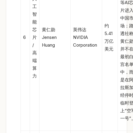
等AI
工
片进
智
中国
能
约
场；
芯
黄仁勋
英伟达
5.41
透社
6
片
Jensen
NVIDIA
万亿
黄仁
/
Huang
Corporation
美元
并不
高
最初
端
宫名
算
中，
力
是在
拉斯
经停
临时
上“空
一号”