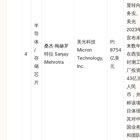
显转
务实
美光
半
2023
导
宣布
体
美光科技
约
桑杰·梅赫罗
来数
/
Micron
8754
4
特拉 Sanjay
在西
存
Technology,
亿美
Mehrotra
封测
储
Inc.
元
厂投
芯
43亿
片
人民
币，
称该
目体
其对
国业
和团