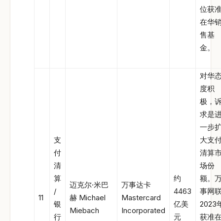
位获
在华
售基
金。
对华
度积
极，
求是
一步
支
大支
付
清算
清
场份
算
约
额。
迈克尔·米巴
万事达卡
/
4463
事网
11
赫 Michael
Mastercard
银
亿美
2023
Miebach
Incorporated
行
元
获准