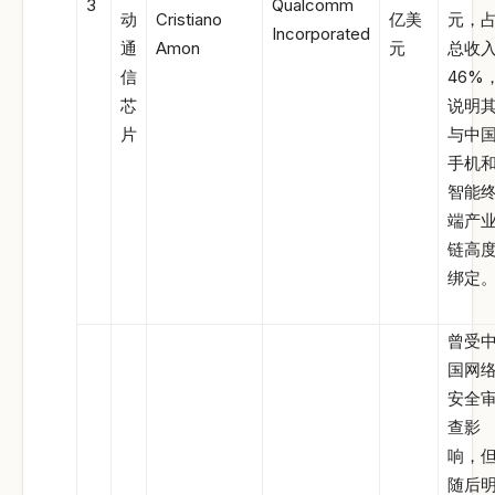
3
Qualcomm
动
Cristiano
亿美
元，
Incorporated
通
Amon
元
总收
信
46%
芯
说明
片
与中
手机
智能
端产
链高
绑定
曾受
国网
安全
查影
响，
随后