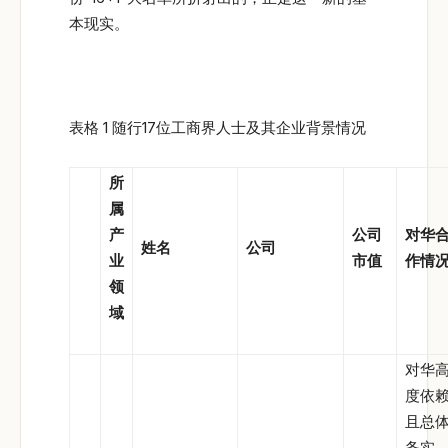
本现实。
表格 1 随行17位工商界人士及其企业背景情况
所
属
产
公司
对华
姓名
公司
业
市值
作情
领
域
对华
度依
且总
务实