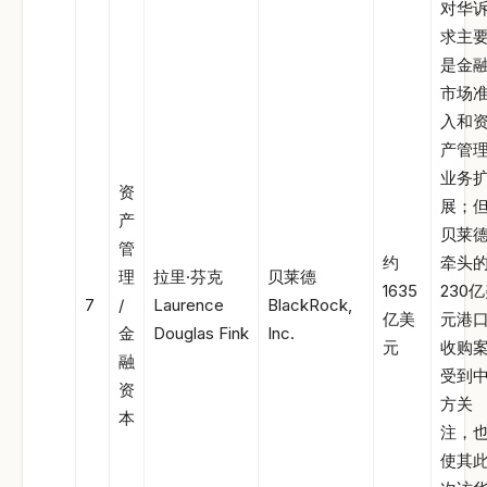
对华
求主
是金
市场
入和
产管
业务
资
展；
产
贝莱
管
约
牵头
理
拉里·芬克
贝莱德
1635
230
7
/
Laurence
BlackRock,
亿美
元港
金
Douglas Fink
Inc.
元
收购
融
受到
资
方关
本
注，
使其