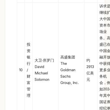
诉求
继续
大中
资本
场业
务。
投
盛已
资
中国
银
高盛集团
融开
大卫·所罗门
约
行
The
中获
David
2913
10
/
Goldman
更多
Michael
亿美
财
Sachs
务机
Solomon
元
富
Group, Inc.
会，
管
如202
理
年其
国证
经纪