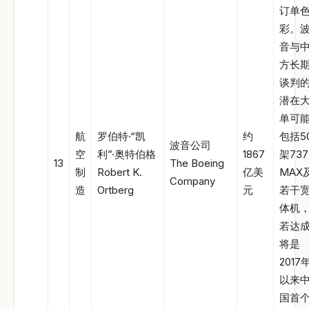
订单
彩。
音与
方长
谈判
潜在
单可
航
罗伯特·“凯
约
包括5
波音公司
空
利”·奥特伯格
1867
架737
13
The Boeing
制
Robert K.
亿美
MAX
Company
造
Ortberg
元
若干
体机
若达
将是
2017
以来
国首