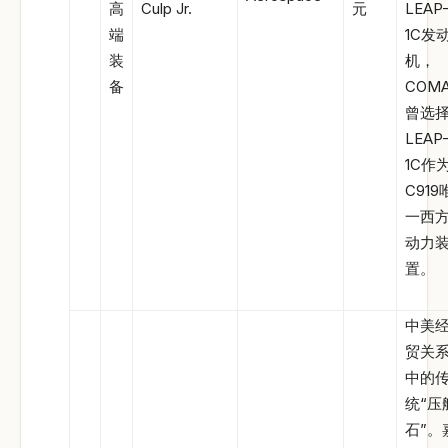
高
Culp Jr.
元
LEAP
端
1C发
装
机，
备
COM
曾选
LEAP
1C作
C919
一西
动力
置。
中美
贸关
中的
统“压
石”。