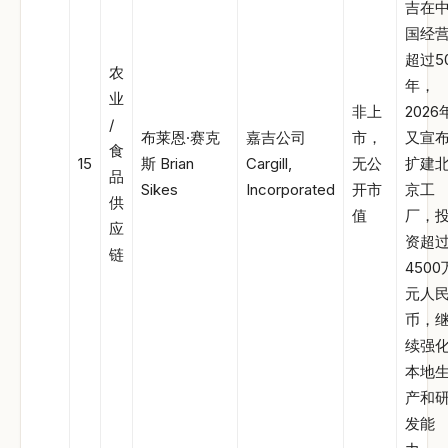
吉在
国经
超过5
农
年，
业
非上
2026
/
布莱恩·赛克
嘉吉公司
市，
又宣
食
15
斯 Brian
Cargill,
无公
扩建
品
Sikes
Incorporated
开市
京工
供
值
厂，
应
资超
链
4500
元人
币，
续强
本地
产和
发能