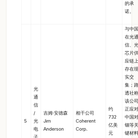
的承
诺。
与中
在光
信、
芯片
应链
存在
实交
集；
光
透社
通
该公
信
约
正应
/
吉姆·安德森
相干公司
732
中国
5
光
Jim
Coherent
亿美
铟等
电
Anderson
Corp.
元
键材
子