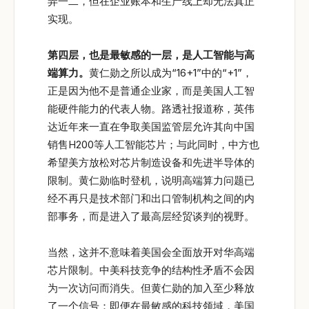
弄一二，但在企业账本和生产线上却无法真正
实现。
第四层，也是最敏感的一层，是人工智能与高
端算力。
黄仁勋之所以成为“16+1”中的“+1”，
正是因为他不是普通企业家，而是美国人工智
能硬件能力的代表人物。路透社报道称，英伟
达近年来一直在争取美国监管层允许其向中国
销售H200等人工智能芯片；与此同时，中方也
希望美方放松对芯片制造设备和先进半导体的
限制。黄仁勋临时登机，说明高端算力问题已
经不再只是技术部门和出口管制机构之间的内
部事务，而是进入了最高层经贸谈判的视野。
当然，这并不意味着美国会全面放开对华高端
芯片限制。中美科技竞争的结构性矛盾不会因
为一次访问而消失。但黄仁勋的加入至少释放
了一个信号：即便在最敏感的科技领域，美国