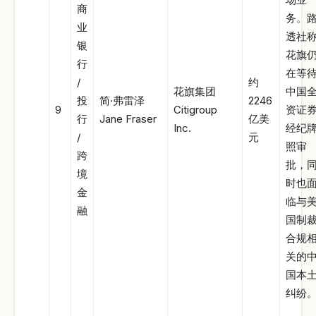
商
务。
业
透社
银
花旗
行
在等
/
约
花旗集团
中国
投
简·弗雷泽
2246
9
Citigroup
资证
行
Jane Fraser
亿美
Inc.
经纪
/
元
照审
跨
批，
境
时也
金
临与
融
国制
合规
关的
国本
纠纷