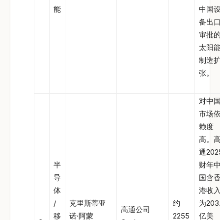
能
中国
备出
审批
太阳
制造
张。
对中
市场
赖度
高。
通202
半
财年
导
国含
体
港收
/
克里斯蒂亚
约
为203
高通公司
移
诺·阿蒙
2255
亿美