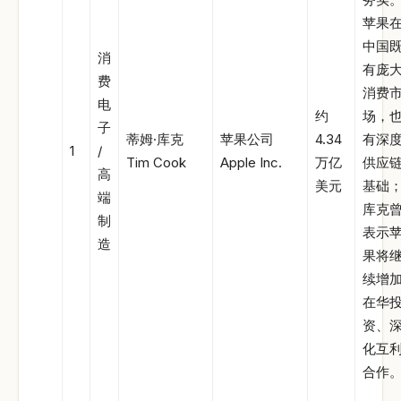
苹果
中国
消
有庞
费
消费
电
约
场，
子
蒂姆·库克
苹果公司
4.34
有深
1
/
Tim Cook
Apple Inc.
万亿
供应
高
美元
基础
端
库克
制
表示
造
果将
续增
在华
资、
化互
合作