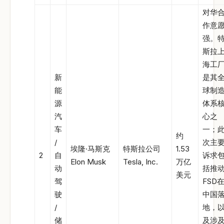
对华
作意
强。
斯拉
海工
新
是其
能
球制
源
体系
汽
心之
车
一；
约
/
次主
埃隆·马斯克
特斯拉公司
1.53
2
自
诉求
Elon Musk
Tesla, Inc.
万亿
动
括推
美元
驾
FSD
驶
中国
/
地，
储
及涉