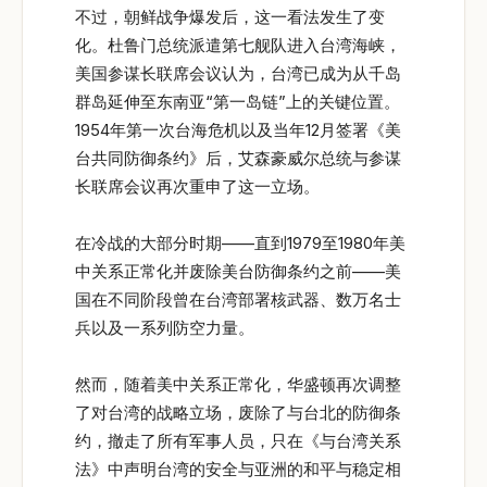
不过，朝鲜战争爆发后，这一看法发生了变
化。杜鲁门总统派遣第七舰队进入台湾海峡，
美国参谋长联席会议认为，台湾已成为从千岛
群岛延伸至东南亚“第一岛链”上的关键位置。
1954年第一次台海危机以及当年12月签署《美
台共同防御条约》后，艾森豪威尔总统与参谋
长联席会议再次重申了这一立场。
在冷战的大部分时期——直到1979至1980年美
中关系正常化并废除美台防御条约之前——美
国在不同阶段曾在台湾部署核武器、数万名士
兵以及一系列防空力量。
然而，随着美中关系正常化，华盛顿再次调整
了对台湾的战略立场，废除了与台北的防御条
约，撤走了所有军事人员，只在《与台湾关系
法》中声明台湾的安全与亚洲的和平与稳定相