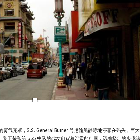
沉的雾气笼罩，S.S. General Butner 号运输船静静地停靠在
黎玉荣和第 555 中队的战友们背着沉重的行囊，迈着坚定的步伐