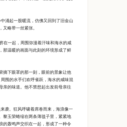
心中涌起一股暖流，仿佛又回到了旧金山
，又略带一丝紧张。
紧地挤在一起，周围弥漫着汗味和海水的咸
，那温暖的画面与此刻的环境形成了鲜
荣摘下眼罩的那一刻，眼前的景象让他
。周围的水手们欢呼雀跃，海水的咸味混
母亲的味道。他不禁想起出发前母亲往
突然来袭。狂风呼啸着席卷而来，海浪像一
。黎玉荣蜷缩在两条薄毯子里，紧紧地
浪的轰鸣声交织在一起，形成了一种令