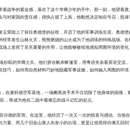
带着战争的紧迫感，落在了这个华裔少年的手中。那一刻，他望着唐
血与对家国的责任感，很快占据了上风，他毅然决定响应号召，投身
黎玉荣踏上了前往奥德堡的征程，开启了他的军事训练生涯。奥德堡
州经常发生山林火灾，熊熊燃烧的山火成为了他训练的特殊战场。在
战场上发挥了至关重要的作用，让他能够敏锐地感知周围环境的变化
洛杉矶的华裔士兵。他们挤在帆布帐篷里，用粤语夹杂着英语交流，
装技巧，如何用自然材料巧妙地隐藏军事设施，如何融入周围的环境
深秋，在麦科德空军基地，一场阑尾炎手术不仅切除了他身体的病痛
个大队，将成为他在二战中最难忘的战斗记忆的起点。
德的军营。在这里，他经历了一次又一次的惊喜与感动。当他在点名册上看
与力量。而几个旧金山唐人街发小的出现，更是让他觉得仿佛又回到