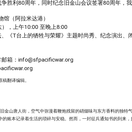
争胜利80周年，同时纪念旧金山会议签署80周年，
舰博物馆（阿拉米达港）
，上午10:00 至晚上8:00
坛、《T台上的牺牲与荣耀》主题时尚秀、纪念演出、
fo@sfpacificwar.org
acificwar.org
原稿翻译编辑。
烤着旧金山唐人街，空气中弥漫着鞭炮残留的硝烟味与东方香料的独特气
中的账本记录着生活的琐碎与安稳。然而，一封征兵通知书的到来，