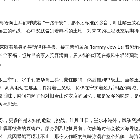
粤语向士兵们呼喊着 “一路平安”，那不太标准的乡音，却让黎玉荣
远去的码头，心中默默告别着熟悉的土地，对未来的征程既充满期待
着船身的晃动轻轻摇摆。黎玉荣和弟弟 Tommy Jow Lai 紧
的全家福，照片里的家人笑容满面，唐人街的灯笼在微风中轻轻颤动
。
板上举行。水手们把华裔士兵们蒙住眼睛，然后推到甲板上。当黎玉
神” 高高地站在那里，挥舞着三叉戟，仿佛在守护着这片神秘的海域
檀香味，瞬间勾起了他对旧金山洗衣店的回忆，那是家乡的味道，是
暖与思念。
，更多的是未知的危险与挑战。11 月 11 日，墨尔本港外，风暴
出震耳欲聋的轰鸣声。船身剧烈地摇晃着，仿佛随时都会被大海吞噬
的士兵因晕船而呕吐不止，那令人作呕的气味弥漫在整个船舱，与海