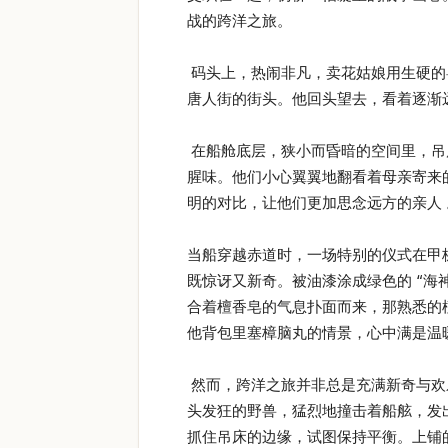
战的跨洋之旅。
码头上，热闹非凡，卖花姑娘用生硬的
唐人街的街头。他回头望去，看着逐渐
在船舱底层，狭小而昏暗的空间里，吊床随
腥味。他们小心翼翼地翻看着母亲寄来
明的对比，让他们更加思念远方的亲人 
当船穿越赤道时，一场特别的仪式在甲
既惊讶又新奇。被油漆涂成绿色的 “海
合着檀香皂的气息扑面而来，那熟悉的
他背包里塞樟脑丸的情景，心中满是温
然而，跨洋之旅并非总是充满新奇与欢乐
头发狂的野兽，猛烈地撞击着船舷，发
抓住吊床的边缘，试图保持平衡。上铺