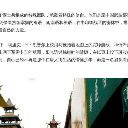
00 名华裔士兵组成的特殊部队，承载着特殊的使命。他们是应中国武
友们凭借着熟练掌握的粤语、闽南语和英语，在中印缅战区的密林中，
着自己的力量。
下，埃里克・H・凯普尔上校用马鞭指着地图上的驼峰航线，神情严
上画下军需卡车的草图，阳光透过棕榈叶的缝隙，在纸页上投下斑驳
到，自己已经不再是那个在唐人街生活的懵懂少年，而是一名肩负着