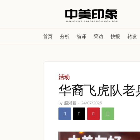
首页
分析
编译
采访
快报
转发
活动
华裔飞虎队老
赵湘君
-
24/07/2025
By