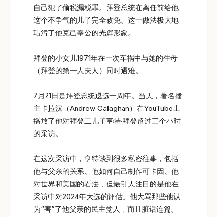
自己犯了偷税漏税罪。拜登总统在离任前给他
这个不争气的儿子完全赦免。这一做法极大地
玷污了他克己奉公的光辉形象。
拜登的小女儿1971年在一次车祸中与她的生母
（拜登的第一人夫人）同时遇难。
7月21日是拜登总统退选一周年。当天，著名播
主卡拉汉（Andrew Callaghan）在YouTube上
播放了他对拜登二儿子亨特·拜登超过三个小时
的采访。
在这次采访中，亨特谈到很多私密往事，包括
他与父亲的关系、他如何自己制作可卡因、他
对世界和美国的看法，但最引人注目的是他在
采访中对2024年大选的评估。他大骂那些他认
为“害”了他父亲的民主党人，而且脏话连篇。