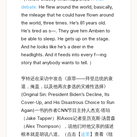
debate.
He flew around the world, basically,
the mileage that he could have flown around
the world, three times. He’s 81 years old.
He’s tired as s—. They give him Ambien to
be able to sleep. He gets up on the stage.
And he looks like he’s a deer in the
headlights. And it feeds into every f—ing
story that anybody wants to tell. ）
亨特还在采访中攻击《原罪——拜登总统的衰
退，掩盖，以及他再次参选的灾难性选择》
(Original Sin: President Biden’s Decline, Its
Cover-Up, and His Disastrous Choice to Run
Again)一书的作者CNN节目主持人杰克·塔珀
（Jake Tapper）和Axios记者亚历克斯·汤普森
（Alex Thompson），说他们对他父亲的描述
根本就是胡说八道。（点击【
这里
】查看《纽