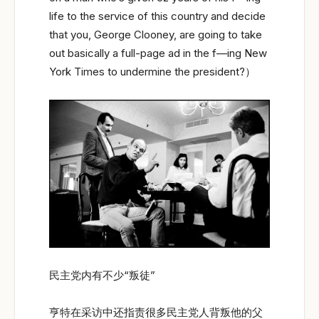
life to the service of this country and decide
that you, George Clooney, are going to take
out basically a full-page ad in the f—ing New
York Times to undermine the president?）
民主党内有不少“叛徒”
亨特在采访中还指责很多民主党人背叛他的父