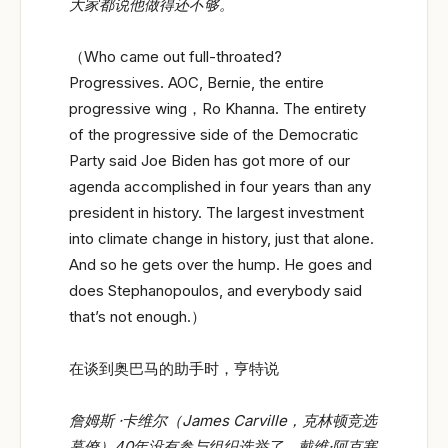
大家都说他做得还不够。
（Who came out full-throated?
Progressives. AOC, Bernie, the entire
progressive wing，Ro Khanna. The entirety
of the progressive side of the Democratic
Party said Joe Biden has got more of our
agenda accomplished in four years than any
president in history. The largest investment
into climate change in history, just that alone.
And so he gets over the hump. He goes and
does Stephanopoulos, and everybody said
that’s not enough.）
在谈到奥巴马的助手时，亨特说
詹姆斯
·卡维尔（James Carville
，克林顿竞选
幕僚）40
年没有参与组织选举了，戴维·阿克塞