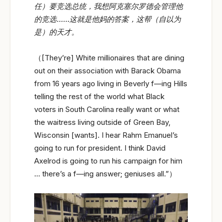
任）要竞选总统，我想阿克塞尔罗德会管理他
的竞选……
这就是他妈的答案，这帮（自以为
是）的天才。
（[They’re] White millionaires that are dining
out on their association with Barack Obama
from 16 years ago living in Beverly f—ing Hills
telling the rest of the world what Black
voters in South Carolina really want or what
the waitress living outside of Green Bay,
Wisconsin [wants]. I hear Rahm Emanuel’s
going to run for president. I think David
Axelrod is going to run his campaign for him
… there’s a f—ing answer; geniuses all.”）