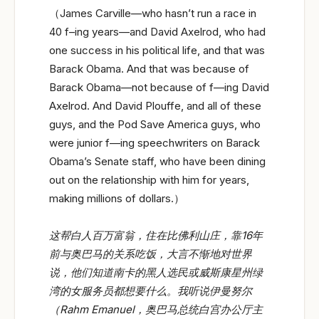
（James Carville—who hasn’t run a race in
40 f–ing years—and David Axelrod, who had
one success in his political life, and that was
Barack Obama. And that was because of
Barack Obama—not because of f—ing David
Axelrod. And David Plouffe, and all of these
guys, and the Pod Save America guys, who
were junior f—ing speechwriters on Barack
Obama’s Senate staff, who have been dining
out on the relationship with him for years,
making millions of dollars.）
这帮白人百万富翁，住在比佛利山庄，靠16
年
前与奥巴马的关系吃饭，大言不惭地对世界
说，他们知道南卡的黑人选民或威斯康星州绿
湾的女服务员都想要什么。我听说伊曼努尔
（Rahm Emanuel
，奥巴马总统白宫办公厅主