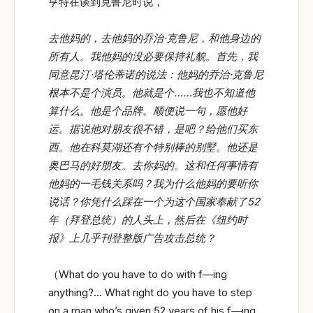
亨特在谈到克鲁尼时说，
去他妈的，去他妈的乔治·克鲁尼，和他身边的
所有人。我他妈的没必要保持礼貌。首先，我
同意昆汀·塔伦蒂诺的说法：他妈的乔治·克鲁尼
根本不是个演员。他就是个……我也不知道他
算什么。他是个品牌。顺便说一句，愿他好
运。据说他对朋友很不错，是吧？给他们买东
西。他在科莫湖还有个特别棒的别墅。他还是
奥巴马的好朋友。去你妈的。这和任何事情有
他妈的一毛钱关系吗？我为什么他妈的要听你
说话？你凭什么踩在一个为这个国家奉献了52
年（拜登总统）的人头上，然后在《纽约时
报》上几乎刊登整版广告攻击总统？
（What do you have to do with f—ing
anything?… What right do you have to step
on a man who’s given 52 years of his f—ing