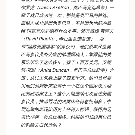
尔罗德（David Axelrod
，奥巴马竞选幕僚）一
辈子就只成功过一次，那就是奥巴马的胜选。
而那次成功是因为奥巴马，不是因为他妈的戴
维·阿克塞尔罗德有什么本事。还有戴维·普劳夫
（David Plouffe
，希拉里竞选幕僚），那
帮“拯救美国播客”的家伙们，他们原本只是奥
巴马参议员办公室的助理撰稿人，靠跟他的关
系吃饭吃了这么多年，赚了上百万美元。安妮
塔·邓恩（Anita Duncan
，奥巴马总统助手）之
流，从民主党身上赚了四五千万。他们竟然要
用他们的判断来凌驾于一个在这个国家没人能
比的政治家之上？这个人能连续七次当选美国
参议员，推动通过的法案比任何总统都多，中
期选举的表现比历史上任何人都强，获得的选
票比任何一位总统都多。结果他们却想用自己
的判断去取代他的？