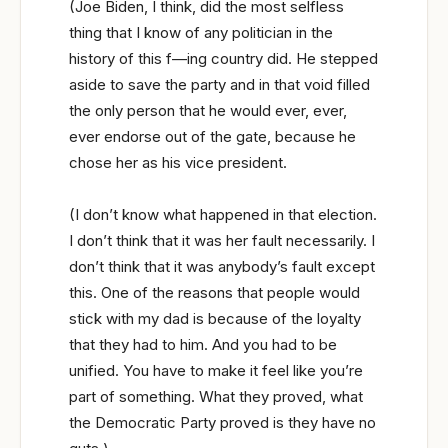
(Joe Biden, I think, did the most selfless
thing that I know of any politician in the
history of this f—ing country did. He stepped
aside to save the party and in that void filled
the only person that he would ever, ever,
ever endorse out of the gate, because he
chose her as his vice president.
(I don’t know what happened in that election.
I don’t think that it was her fault necessarily. I
don’t think that it was anybody’s fault except
this. One of the reasons that people would
stick with my dad is because of the loyalty
that they had to him. And you had to be
unified. You have to make it feel like you’re
part of something. What they proved, what
the Democratic Party proved is they have no