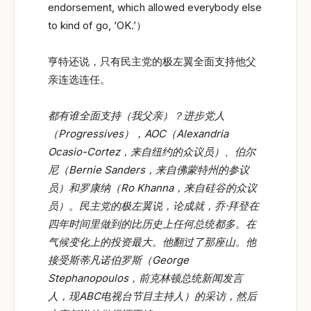
endorsement, which allowed everybody else
to kind of go, ‘OK.’）
亨特还说，只有民主党的极左翼全面支持他父
亲连选连任。
都有谁全面支持（我父亲）？进步党人
（Progressives
），AOC
（Alexandria
Ocasio-Cortez
，来自纽约的众议员）、伯尔
尼（Bernie Sanders
，来自佛蒙特州的参议
员）和罗康纳（Ro Khanna
，来自硅谷的众议
员）。民主党的极左翼说，论成就，乔·拜登在
四年时间里做到的比历史上任何总统都多。在
气候变化上的投资最大。他翻过了那座山。他
接受斯蒂凡诺伯罗斯（George
Stephanopoulos
，前克林顿总统新闻发言
人，现ABC
电视台节目主持人）的采访，然后