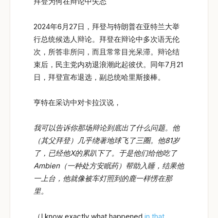
拜登为何在辩论中失态
2024年6月27日，拜登与特朗普在亚特兰大举
行总统候选人辩论。拜登在辩论中多次语无伦
次，所答非所问，而且常常目光呆滞。辩论结
束后，民主党内劝退浪潮此起彼伏。同年7月21
日，拜登宣布退选，副总统哈里斯接棒。
亨特在采访中对卡拉汉说，
我可以告诉你那场辩论到底出了什么问题。他
（其父拜登）几乎绕著地球飞了三圈。他81
岁
了，已经他X
的累趴下了。于是他们给他吃了
Ambien
（一种处方安眠药）帮助入睡，结果他
一上台，他就像被车灯照到的鹿一样愣在那
里。
（I know exactly what happened
in that