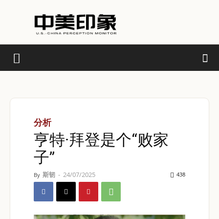
分析
亨特·拜登是个“败家
子”
斯韧
-
24/07/2025
438
By