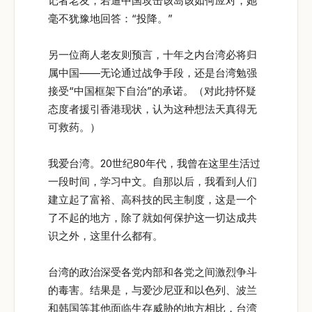
记者老友，若遭中国攻击该岛该如何应对，她
毫不犹豫地回答：“投降。”
另一位商人老友则预言，十年之内台湾必将归
属中国——无论通过战争手段，还是台湾勉强
接受“中国框架下自治”的承诺。（对此持怀疑
态度者援引香港现状，认为这种想法天真得无
可救药。）
我爱台湾。20世纪80年代，我曾在这里生活过
一段时间，学习中文。自那以后，我看到人们
建立起了富裕、高科技的民主制度，这是一个
了不起的地方，除了就如何保护这一切达成共
识之外，这里什么都有。
台湾的政治深受各党内部和各党之间激烈争斗
的毒害。结果是，与爱沙尼亚和以色列、波兰
和韩国等其他面临生存威胁的地方相比，台湾