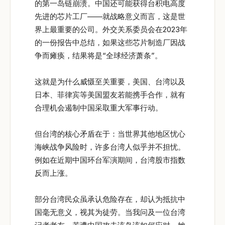
的第一岛链崩溃。中国还可能获得台积电高度
先进的芯片工厂——就战略意义而言，这是世
界上最重要的公司。外交关系委员会在2023年
的一份报告中总结，如果这些芯片制造厂因战
争而瘫痪，结果将是“全球经济萧条”。
这就是为什么威慑至关重要，美国、台湾以及
日本、菲律宾等美国盟友若能携手合作，就有
合理机会遏制中国采取重大军事行动。
但台湾的核心矛盾在于：当世界其他地区忧心
海峡战争风险时，许多台湾人似乎并不担忧。
例如在近期中国环台军演期间，台湾股市指数
反而上涨。
部分台湾民众虽承认危险存在，却认为抵抗中
国毫无意义，视其为徒劳。当我问及一位台湾