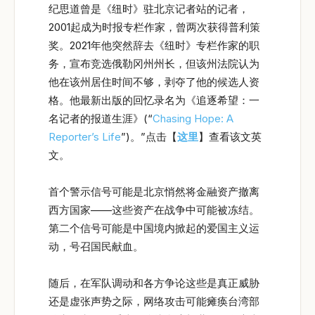
纪思道曾是《纽时》驻北京记者站的记者，
2001起成为时报专栏作家，曾两次获得普利策
奖。2021年他突然辞去《纽时》专栏作家的职
务，宣布竞选俄勒冈州州长，但该州法院认为
他在该州居住时间不够，剥夺了他的候选人资
格。他最新出版的回忆录名为《追逐希望：一
名记者的报道生涯》(“
Chasing Hope: A
Reporter’s Life
”)。”点击【
这里
】查看该文英
文。
首个警示信号可能是北京悄然将金融资产撤离
西方国家——这些资产在战争中可能被冻结。
第二个信号可能是中国境内掀起的爱国主义运
动，号召国民献血。
随后，在军队调动和各方争论这些是真正威胁
还是虚张声势之际，网络攻击可能瘫痪台湾部