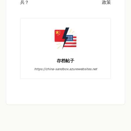
兵？
政策
存档帖子
https://china-sandbox.azurewebsites.net