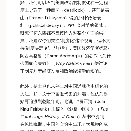
好，我们可以看到美国政治的制度化在一定程
度上导致了一种僵局（deadlock），甚至是福
山（Francis Fukuyama）说的那种‘政治衰
朽’（political decay）。在社会科学的领域，
研究任何东西都不应该陷入对某个方面的崇
拜，我建议你们关注‘制度化’这个视角，但不支
持‘制度决定论’。”前些年，美国经济学者德隆·
阿西莫格鲁（Daron Acemoglu）的著作《为什
么国家会失败》（
Why Nations Fail
）便讨论
了制度对于经济发展和政治经济学的影响。
此外，傅士卓也未停止对中国近现代史研究的
关注。如，关于中国近代史的开端，他认为起
始可追溯到乾隆年间。他说：“费正清（John
King Fairbank）主编的《剑桥中国史》（
The
Cambridge History of China
）丛书中提到，
在乾隆晚期，中国的官僚中出现了大规模的庇