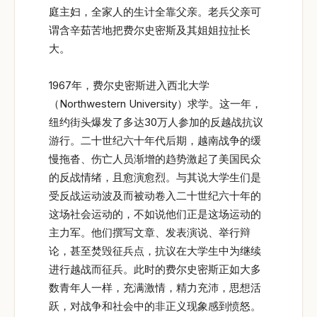
庭主妇，全家人的生计全靠父亲。老兵父亲可
谓含辛茹苦地把费尔史密斯及其姐姐拉扯长
大。
1967年，费尔史密斯进入西北大学
（Northwestern University）求学。这一年，
纽约街头爆发了多达30万人参加的反越战抗议
游行。二十世纪六十年代后期，越南战争的缓
慢拖沓、伤亡人员渐增的趋势激起了美国民众
的反战情绪，且愈演愈烈。与其说大学生们是
受反战运动波及而被动卷入二十世纪六十年的
这场社会运动的，不如说他们正是这场运动的
主力军。他们撰写文章、发表演说、举行辩
论，甚至焚毁征兵点，抗议在大学生中为继续
进行越战而征兵。此时的费尔史密斯正如大多
数青年人一样，充满激情，精力充沛，思想活
跃，对战争和社会中的非正义现象感到愤怒。