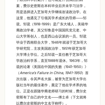
素，费尔史密斯在本科毕业后并未学习法学，
而是选择进入芝加哥大学继续攻读政治学。在
这里，他遇见了引领其学术成长的导师——邹
谠。邹谠（1918-1999）是广东大埔人，美籍华
裔政治学者。其父邹鲁是中国国民党元老、中
山大学筹创人，也是西山会议派的一员。邹谠
毕业于西南联合大学，1946年就读于芝加哥大
学研究院，主攻美国政治学，1951年获芝加哥
大学博士学位。之后邹谠一直任教于芝加哥大
学政治科学系，直至1988年退休。1963年，邹
谠的论著《美国在中国的失败（1941-1950）》
（
America’s Failure in China, 1941-1950
）首
次出版，令其声名大振，被誉为芝加哥大学出
版社当年的最佳著作，奠定了他在学术界的地
位。正是在跟随华裔老师研习的时候，费尔史
密斯有了自己的中文名——傅士卓（下文就将
以费尔史密斯的中文名字称呼）。