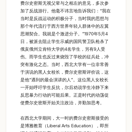
费尔史密斯无视父辈与之相左的意见，多次参
加了反战游行。他毫不讳言地告诉我们：“我在
当时是反战运动的积极分子，当时我的思想与
那个年代流行于西方世界年轻人群体中的左翼
思潮契合。我就是个激进分子。”1970年5月4
日，被派去阻止学生示威的国民警卫队枪杀了
俄亥俄州立肯特大学的4名学生，另有9人受
伤。而学生也反过来烧毁了学校的征兵处，冲
突有激化之态。当时，西北大学有一位非常善
于演说的黑人女校长，费尔史密斯评价说，这
是他“遇到的最会演讲的人”。这位黑人女校长
一开始呼吁学生反抗，尔后劝说学生冷静下来
反思暴力行动的可能后果。正是时代的动荡促
使费尔史密斯开始关注政治，并勤加思考。
在西北大学期间，大一时的费尔史密斯接受的
是博雅教育（Liberal Arts Education），即所