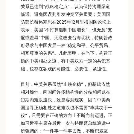
关系已达到“战略稳定点”，认为保持沟通渠道
畅通、避免因误判引发冲突至关重要；美国国
防部长赫格塞思在2025年12月里根国防论坛上
表示，美国“不打算遏制中国增长”，也无意“支
配或羞辱”中国、无意改变台海现状，特朗普政
府寻求与中国发展一种“稳定和平、公平贸易、
相互尊重的关系”。凡此表明，在当下，构建正
确的中美相处之道，有中美双方一定的共识基
础，也存在客观的可能性、必要性、紧迫性。
目前，中美关系虽然“止跌企稳”，但基础依然
相对脆弱，两国间许多结构性的分歧和问题在
短期内难以速决，这是客观现实。因而中美两
国追寻正确相处之道难以也不需要“毕其功于一
役”，只需要在正确的方向上不断向前迈进。正
如习近平主席在最近一次与特朗普总统通话中
所强调的：“一件事一件事去做，不断积累互