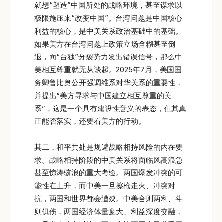
就想“塑造”中国所处的战略环境，甚至谋求以
极限施压来“改变中国”。台湾问题是中国核心
利益的核心，是中美关系政治基础中的基础。
如果美方在台湾问题上政策立场含糊甚至倒
退，向“台独”分裂势力发出错误信号，那么中
美相互尊重就无从谈起。2025年7月，美国国
务卿鲁比奥公开强调维系对华关系的重要性，
并提出“美方寻求与中国建立相互尊重的关
系”，这是一个具有建设性意义的表态，但其真
正能否落实，还要看美方的行动。
其二，和平共处是规避战略相持风险的内在要
求。战略相持阶段的中美关系将面临风高浪急
甚至惊涛骇浪的重大考验。两国爆发冲突的可
能性在上升，而中美一旦擦枪走火、冲突对
抗，两国和世界都会遭殃。中美合则两利、斗
则俱伤，两国经济体量庞大、利益深度交融，