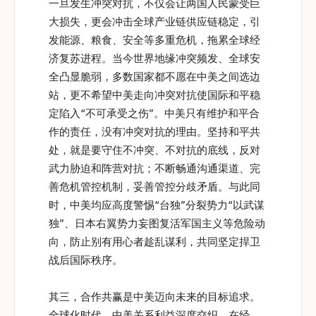
一旦发生冲突对抗，不仅会让两国人民蒙受巨
大损失，更会冲击全球产业链供应链稳定，引
发能源、粮食、安全等多重危机，拖累全球经
济复苏进程。当今世界地缘冲突频发、全球安
全凸显脆弱，多数国家都不愿在中美之间选边
站，更不希望中美走向冲突对抗使国际和平稳
定陷入“不可承受之伤”。中美只有维护和平合
作的责任，没有冲突对抗的理由。坚持和平共
处，就是要守住不冲突、不对抗的底线，反对
武力胁迫和阵营对抗；不断畅通沟通渠道、完
善危机管控机制，妥善管控分歧矛盾。与此同
时，中美均应高度警惕“台独”分裂势力“以武谋
独”、日本右翼势力妄图复活军国主义等危险动
向，防止别有用心者趁乱谋利，共同坚定捍卫
战后国际秩序。
其三，合作共赢是中美迈向未来的目标追求。
全球化时代，中美关系利益深度交织，在经