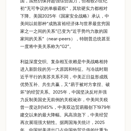
国，虽然仍保持超强综合国力，但相较21世纪
初“无可争议的单极霸权”，其软硬实力都相对
下降。美国2025年《国家安全战略》承认，中
美间以前那种“成熟富裕经济体与世界最贫穷国
家之一之间的关系”已变为“近乎势均力敌的国
家间的关系”（near-peers），特朗普总统甚至
一度将中美关系称为“G2”。
利益深度交织、复杂相互依赖是中美战略相持
进入新阶段的另一大原因和特征。与冷战时期
近乎平行的美苏关系不同，中美正日益形成既
优势互补、共生共赢，又“易于被对方拿捏、破
坏”的经贸关系。2025年，中国坚决反对并强
力反制美国史无前例的关税讹诈，中美间关税
曾一度达到145%，中美双边贸易额创下1979年
建交以来的最大降幅。风高浪急下，中美经贸
再次展现强大韧性。据两国海关统计，2025
年，中国对美进出口占中国外贸总值的比重为