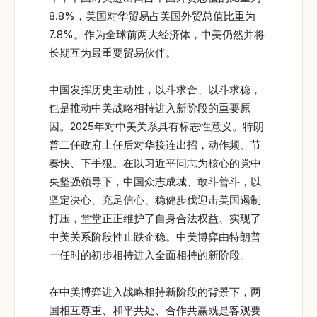
8.8%，美国对华贸易占美国外贸总值比重为
7.8%。作为全球前两大经济体，中美仍然并将
长期互为最重要贸易伙伴。
中国发挥历史主动性，以斗求合、以斗求稳，
也是推动中美战略相持进入新阶段的重要原
因。2025年对中美关系具有标志性意义。特朗
普二任政府上任后对华接连出招，动作频、节
奏快、下手狠。在以习近平同志为核心的党中
央坚强领导下，中国众志成城、敢斗善斗，以
坚定决心、充足信心、稳健步伐迎击美国遏制
打压，堂堂正正维护了自身合法权益、实现了
中美关系阶段性止跌企稳。中美博弈由特朗普
一任时的初步相持进入全面相持的新阶段。
在中美博弈进入战略相持新阶段的背景下，两
国相互尊重、和平共处、合作共赢既是客观要