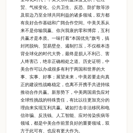
贸、气候变化、公共卫生、反恐、防扩散等涉
及双边乃至全球共同利益的诸多领域，双方都
有良好合作基础和广阔合作空间。中美关系从
来不是你输我赢、你兴我衰的零和博弈，互利
共赢才是本质。一味打着“本国优先”旗号，搞
封闭脱钩、贸易壁垒、遏制打压，不仅根本违
背全球化的时代大势，最终是损人不利己、害
人终害己，绝非正确相处之道。历史证明，中
美合作可以办成很多有利于两国和世界的大
事、实事、好事；展望未来，中美若要走向真
正的建设性战略稳定，也离不开携手共进持续
推动合作共赢。新形势下，中美两国肩负应对
全球性挑战的特殊责任，有比以往更加充分的
理由来实现互利共赢。诸如打击非法移民和电
信诈骗、反洗钱、人工智能、应对传染疾病等
领域，都是中美合作前景良好的重要领域，双
方于此可有、也应有更大作为。