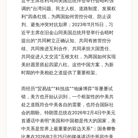
近平主席在利马同美国总统拜登举行会晤时强
调的“台湾问题、民主人权、道路制度、发展权
利”四条红线，为两国如何管控分歧、防止误
判、避免冲突对抗划界；2023年11月15日，习
近平主席在旧金山同美国总统拜登举行会晤时
提出的“共同树立正确认知、共同有效管控分
歧、共同推进互利合作、共同承担大国责任、
共同促进人文交流”五根支柱，为两国如何实现
美好愿景搭起四梁八柱。这些中国方案，为新
时期的中美相处之道提供了重要框架。
而经历“贸易战”“科技战”“地缘博弈”等屡屡试
错，美方也开始认识到，一个框架性的中美共
处之道既符合中美各自的需要，也符合国际社
会的期盼。特朗普总统在2026年2月4日中美元
首通话中表明“美国和中国都是伟大的国家，美
中关系是世界上最重要的双边关系”；国务卿鲁
比奥在2026年2月25日的媒体讲话中形容中美