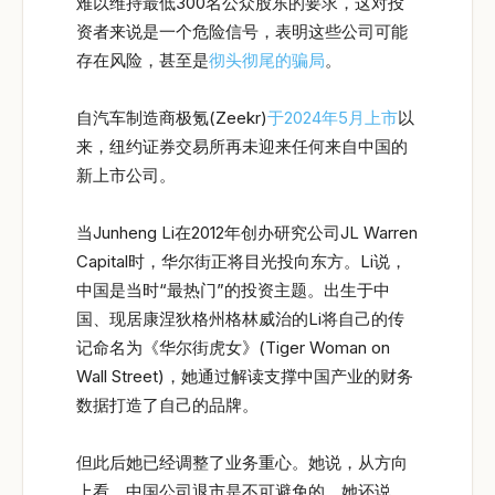
难以维持最低300名公众股东的要求，这对投
资者来说是一个危险信号，表明这些公司可能
存在风险，甚至是
彻头彻尾的骗局
。
自汽车制造商极氪(Zeekr)
于2024年5月上市
以
来，纽约证券交易所再未迎来任何来自中国的
新上市公司。
当Junheng Li在2012年创办研究公司JL Warren
Capital时，华尔街正将目光投向东方。Li说，
中国是当时“最热门”的投资主题。出生于中
国、现居康涅狄格州格林威治的Li将自己的传
记命名为《华尔街虎女》(Tiger Woman on
Wall Street)，她通过解读支撑中国产业的财务
数据打造了自己的品牌。
但此后她已经调整了业务重心。她说，从方向
上看，中国公司退市是不可避免的。她还说，