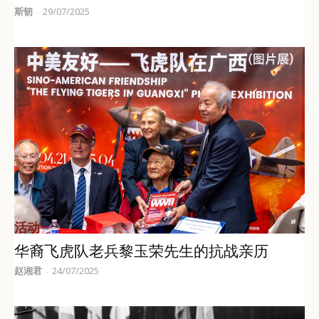
斯韧
29/07/2025
-
活动
华裔飞虎队老兵黎玉荣先生的抗战亲历
赵湘君
24/07/2025
-