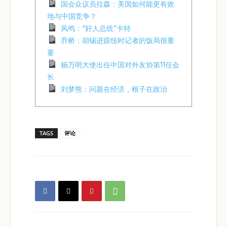
国会众议员拉森：美国如何能更有效
地与中国竞争？
风鸣：“好人总统”卡特
乔桥：胡锡进跟纽时记者的饭局很重
要
杨万明大使出任中国对外友协第11任会
长
刘梦熊：问题在经济，根⼦在政治
TAGS
评论