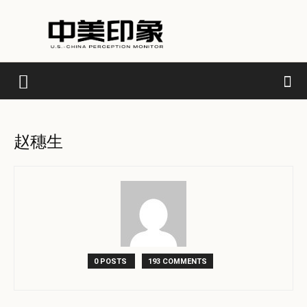
赵穗生
0 POSTS
193 COMMENTS