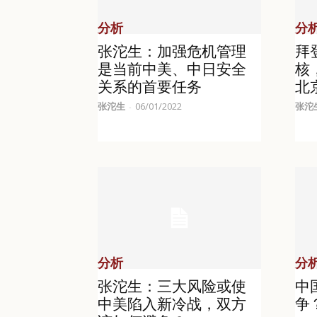
分析
分
张沱生：加强危机管理
拜
是当前中美、中日安全
核
关系的首要任务
北
张沱生
06/01/2022
张沱
-
分析
分
张沱生：三大风险或使
中
中美陷入新冷战，双方
争