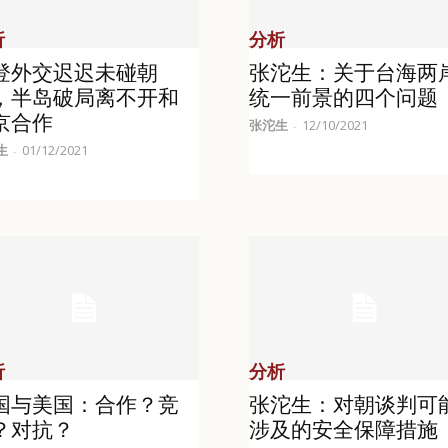
析
分析
登外交迟迟未碰朝
张沱生：关于台海两
，半岛破局离不开和
统一前景的四个问题
京合作
张沱生
12/10/2021
-
生
01/12/2021
-
析
分析
国与美国：合作？竞
张沱生：对朝谈判可
？对抗？
涉及的安全保障措施