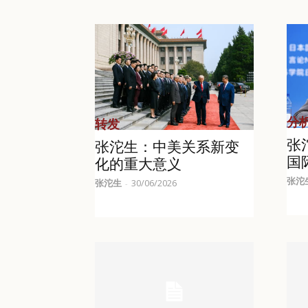
分
转发
张
张沱生：中美关系新变
国
化的重大意义
张沱
张沱生
30/06/2026
-