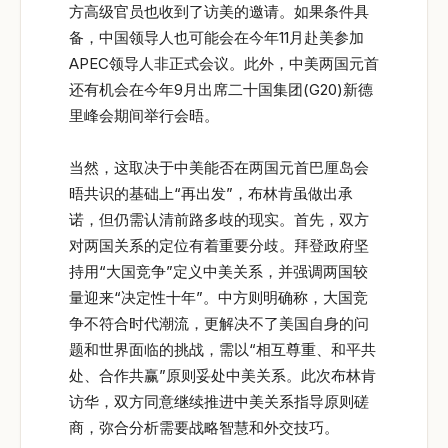
方高级官员也收到了访美的邀请。如果条件具
备，中国领导人也可能会在今年11月赴美参加
APEC领导人非正式会议。此外，中美两国元首
还有机会在今年9月出席二十国集团(G20)新德
里峰会期间举行会晤。
当然，这取决于中美能否在两国元首巴厘岛会
晤共识的基础上“再出发”，布林肯虽做出承
诺，但仍需认清前路多歧的现实。首先，双方
对两国关系的定位有着重要分歧。拜登政府坚
持用“大国竞争”定义中美关系，并强调两国较
量迎来“决定性十年”。中方则明确称，大国竞
争不符合时代潮流，更解决不了美国自身的问
题和世界面临的挑战，需以“相互尊重、和平共
处、合作共赢”原则妥处中美关系。此次布林肯
访华，双方同意继续推进中美关系指导原则磋
商，弥合分析需要战略智慧和外交技巧。