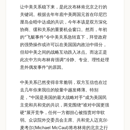
让中美关系稳下来，是此次布林肯北京之行的
关键词。根据去年年底中美两国元首在印尼巴
厘岛会晤中达成的共识，今年本该是双方深化
协商、缓和关系的重要机会窗口。然而，年初
的“飞艇事件”令中美关系急转直下，拜登政府
的强势操作或许可以在美国国内政治中得分，
但却中美之间的战略互动跌入冰点。而这正是
此次中方向布林肯强调“冷静、专业、理性处理
意外偶发事件”的原因。
中美关系已然变得非常脆弱，双方互信也在过
去几年你来我往的较量中越发稀薄。特别
是，“中国是美国的最大战略对手”成为美国民
主党和共和党的共识，两党围绕“谁对中国更强
硬”展开竞争，任何一方都担心被指责对华软
弱。众议院外交委员会主席、共和党人迈克尔·
麦考尔(Michael McCaul)将布林肯的北京之行