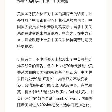
作者：赵明昊 来源：中美聚焦
美国国务院布林肯对中国为期两天的访问，对
外释放了中美都希望管控紧张局势的信号。中
国国务委员兼外长秦刚明确表示，当前中美关
系处在建交以来的最低谷。换言之，在中方看
来，拜登政府上台后中美关系比特朗普时期变
得更糟糕。
毋庸讳言，不少重要人士都发出了中美可能会
爆发战争的警告。曾在上世纪70年代推动中美
关系缓和的美国前国务卿基辛格认为，中美关
系目前处于“悬崖顶上”，如果双方不改变轨
迹，台湾海峡很可能会出现武装冲突。商界精
英、桥水创始人瑞·达利欧(Ray Dalio)则称，中
美已经处在“战争边缘”(brink of war)，局面将
随着美国进入2024年总统大选季而更加恶化。