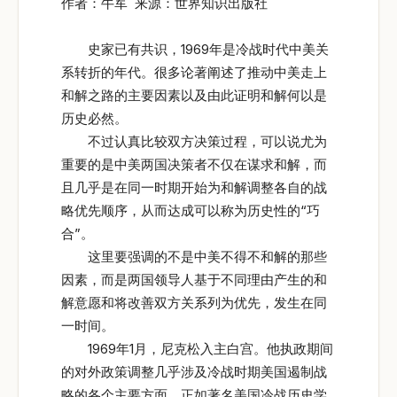
作者：牛军 来源：世界知识出版社
史家已有共识，1969年是冷战时代中美关
系转折的年代。很多论著阐述了推动中美走上
和解之路的主要因素以及由此证明和解何以是
历史必然。
不过认真比较双方决策过程，可以说尤为
重要的是中美两国决策者不仅在谋求和解，而
且几乎是在同一时期开始为和解调整各自的战
略优先顺序，从而达成可以称为历史性的“巧
合”。
这里要强调的不是中美不得不和解的那些
因素，而是两国领导人基于不同理由产生的和
解意愿和将改善双方关系列为优先，发生在同
一时间。
1969年1月，尼克松入主白宫。他执政期间
的对外政策调整几乎涉及冷战时期美国遏制战
略的各个主要方面。正如著名美国冷战历史学