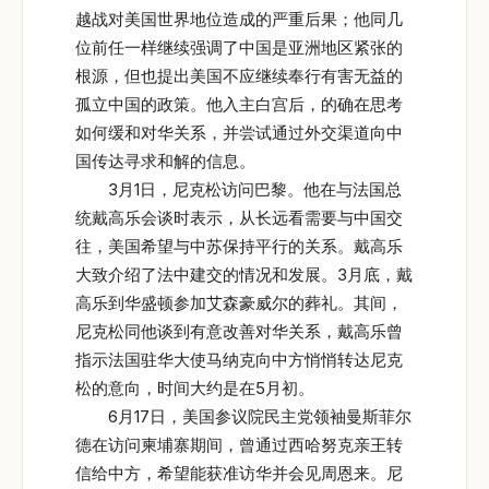
越战对美国世界地位造成的严重后果；他同几
位前任一样继续强调了中国是亚洲地区紧张的
根源，但也提出美国不应继续奉行有害无益的
孤立中国的政策。他入主白宫后，的确在思考
如何缓和对华关系，并尝试通过外交渠道向中
国传达寻求和解的信息。
3月1日，尼克松访问巴黎。他在与法国总
统戴高乐会谈时表示，从长远看需要与中国交
往，美国希望与中苏保持平行的关系。戴高乐
大致介绍了法中建交的情况和发展。3月底，戴
高乐到华盛顿参加艾森豪威尔的葬礼。其间，
尼克松同他谈到有意改善对华关系，戴高乐曾
指示法国驻华大使马纳克向中方悄悄转达尼克
松的意向，时间大约是在5月初。
6月17日，美国参议院民主党领袖曼斯菲尔
德在访问柬埔寨期间，曾通过西哈努克亲王转
信给中方，希望能获准访华并会见周恩来。尼