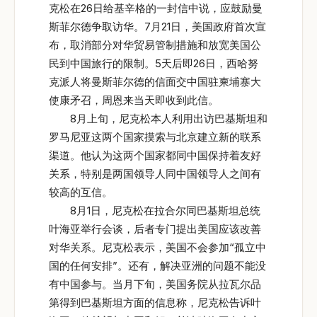
克松在26日给基辛格的一封信中说，应鼓励曼
斯菲尔德争取访华。7月21日，美国政府首次宣
布，取消部分对华贸易管制措施和放宽美国公
民到中国旅行的限制。5天后即26日，西哈努
克派人将曼斯菲尔德的信面交中国驻柬埔寨大
使康矛召，周恩来当天即收到此信。
8月上旬，尼克松本人利用出访巴基斯坦和
罗马尼亚这两个国家摸索与北京建立新的联系
渠道。他认为这两个国家都同中国保持着友好
关系，特别是两国领导人同中国领导人之间有
较高的互信。
8月1日，尼克松在拉合尔同巴基斯坦总统
叶海亚举行会谈，后者专门提出美国应该改善
对华关系。尼克松表示，美国不会参加“孤立中
国的任何安排”。还有，解决亚洲的问题不能没
有中国参与。当月下旬，美国务院从拉瓦尔品
第得到巴基斯坦方面的信息称，尼克松告诉叶