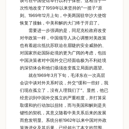
谈可在中国使馆举行以利于保密。这相当于一
次性地改变了1959年以来坚持的“一揽子”原
则。1969年12月上旬，中美两国驻华沙大使馆
恢复了接触，中美和解的大门终于开启了。
需要进一步强调的是，同尼克松政府改变
对华政策一样，中国领导人决心调整对美政策
也有着超出抵抗苏联迫在眉睫的安全威胁的、
对国家所处国际处境的更为广阔的考虑，包括
中国决策者对中国外交已经面临极为不利处境
的深切体会和他们亟须改变孤立局面的愿望。
就在1969年3月下旬，毛泽东在一次高层
会议中谈对外关系时说，外交“缓和一些好，我
们现在孤立了，没有人理我们了”。显然，他已
经意识到中国外交孤立的严重程度，并打算采
取缓和的行动加以扭转，而与美国和解则是关
键性的契机，其意义随着中美关系后来的发展
而愈发明显。系统分析1962年以来中国对外政
策激进化及其后果，已经超出了本文的范围。