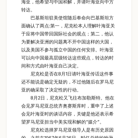
海亚，他希望与中国和解，并请叶海亚向中方
转达。
巴基斯坦驻美使馆随后奉命向巴基斯坦方
面确认了两点:第一，尼克松本人理解叶海亚关
于应将中国带回国际社会的观点；第二，他认
为要解决亚洲的问题离不开中国这样的大国，
以及美国不参与孤立中国的任何安排。叶海亚
可以向中国最高层级转达这些观点，转达的时
间和方式由叶海亚自己决定。
尼克松是否在8月1日请叶海亚传话这件事
还不能说是确定无疑的，不过他随后在罗马尼
亚的确采取了决定性的行动。
8月2日，尼克松又飞往布加勒斯特。他在
会见罗马尼亚总统齐奥赛斯库时，重申了上述
会见叶海亚时的谈话内容，关键是他还表示希
望罗马尼亚担当中美实现和解的“媒介”。
尼克松选择罗马尼亚领导人是有历史原因
的。之前在1967年6月26日，时任总统约翰逊