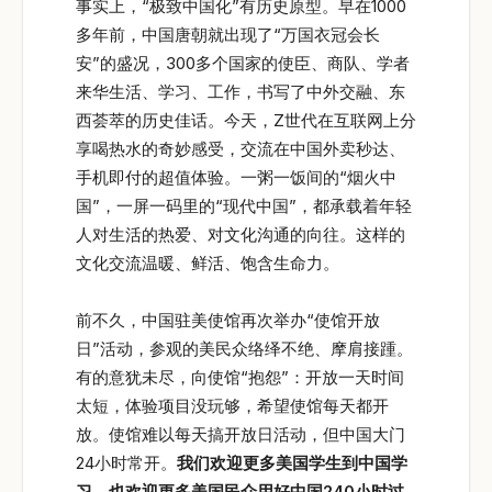
事实上，“极致中国化”有历史原型。早在1000
多年前，中国唐朝就出现了“万国衣冠会长
安”的盛况，300多个国家的使臣、商队、学者
来华生活、学习、工作，书写了中外交融、东
西荟萃的历史佳话。今天，Z世代在互联网上分
享喝热水的奇妙感受，交流在中国外卖秒达、
手机即付的超值体验。一粥一饭间的“烟火中
国”，一屏一码里的“现代中国”，都承载着年轻
人对生活的热爱、对文化沟通的向往。这样的
文化交流温暖、鲜活、饱含生命力。
前不久，中国驻美使馆再次举办“使馆开放
日”活动，参观的美民众络绎不绝、摩肩接踵。
有的意犹未尽，向使馆“抱怨”：开放一天时间
太短，体验项目没玩够，希望使馆每天都开
放。使馆难以每天搞开放日活动，但中国大门
24小时常开。
我们欢迎更多美国学生到中国学
习，也欢迎更多美国民众用好中国240小时过