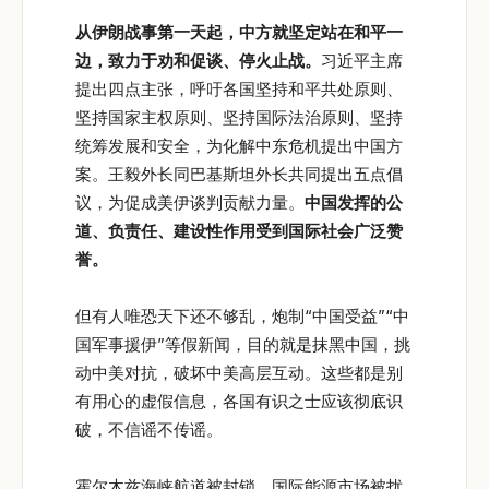
从伊朗战事第一天起，中方就坚定站在和平一
边，致力于劝和促谈、停火止战。
习近平主席
提出四点主张，呼吁各国坚持和平共处原则、
坚持国家主权原则、坚持国际法治原则、坚持
统筹发展和安全，为化解中东危机提出中国方
案。王毅外长同巴基斯坦外长共同提出五点倡
议，为促成美伊谈判贡献力量。
中国发挥的公
道、负责任、建设性作用受到国际社会广泛赞
誉。
但有人唯恐天下还不够乱，炮制“中国受益”“中
国军事援伊”等假新闻，目的就是抹黑中国，挑
动中美对抗，破坏中美高层互动。这些都是别
有用心的虚假信息，各国有识之士应该彻底识
破，不信谣不传谣。
霍尔木兹海峡航道被封锁、国际能源市场被扰