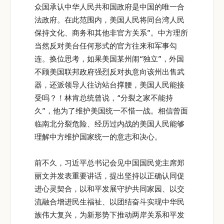
众国承认中华人民共和国政府是中国的唯一合
法政府。在此范围内，美国人民将同台湾人民
保持文化、商务和其他非官方关系”。中方理所
当然反对美台任何形式的官方往来和军事勾
连。换位思考，如果美国某州闹“独立”，外国
不顾美国联邦政府强烈反对执意向该州出售武
器，还派领导人往访站台撑腰，美国人民能接
受吗？！林肯总统曾说，“分裂之家不能持
久”，他为了维护美国统一不惜一战。相信曾面
临南北分裂危险、经历过内战的美国人民能够
理解中方维护国家统一的意志和决心。
前不久，习近平总书记会见中国国民党主席郑
丽文并发表重要讲话，提出坚持以正确认同促
进心灵契合，以和平发展守护共同家园、以交
流融合增进民生福祉、以团结奋斗实现中华民
族伟大复兴，为新形势下推动两岸关系和平发