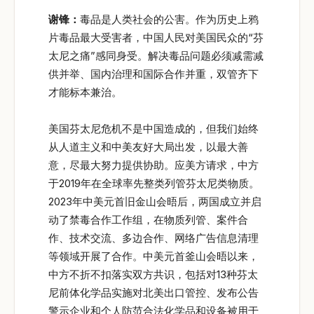
谢锋：
毒品是人类社会的公害。作为历史上鸦
片毒品最大受害者，中国人民对美国民众的“芬
太尼之痛”感同身受。解决毒品问题必须减需减
供并举、国内治理和国际合作并重，双管齐下
才能标本兼治。
美国芬太尼危机不是中国造成的，但我们始终
从人道主义和中美友好大局出发，以最大善
意，尽最大努力提供协助。应美方请求，中方
于2019年在全球率先整类列管芬太尼类物质。
2023年中美元首旧金山会晤后，两国成立并启
动了禁毒合作工作组，在物质列管、案件合
作、技术交流、多边合作、网络广告信息清理
等领域开展了合作。中美元首釜山会晤以来，
中方不折不扣落实双方共识，包括对13种芬太
尼前体化学品实施对北美出口管控、发布公告
警示企业和个人防范合法化学品和设备被用于