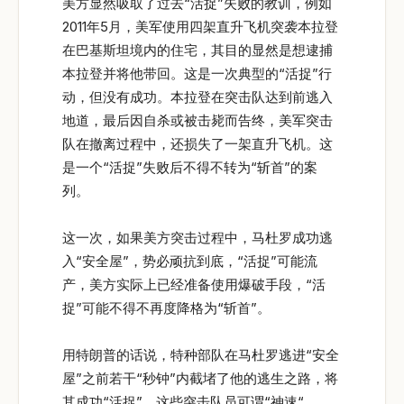
美方显然吸取了过去“活捉”失败的教训，例如
2011年5月，美军使用四架直升飞机突袭本拉登
在巴基斯坦境内的住宅，其目的显然是想逮捕
本拉登并将他带回。这是一次典型的“活捉”行
动，但没有成功。本拉登在突击队达到前逃入
地道，最后因自杀或被击毙而告终，美军突击
队在撤离过程中，还损失了一架直升飞机。这
是一个“活捉”失败后不得不转为“斩首”的案
列。
这一次，如果美方突击过程中，马杜罗成功逃
入“安全屋”，势必顽抗到底，“活捉”可能流
产，美方实际上已经准备使用爆破手段，“活
捉”可能不得不再度降格为“斩首”。
用特朗普的话说，特种部队在马杜罗逃进“安全
屋”之前若干“秒钟”内截堵了他的逃生之路，将
其成功“活捉”。这些突击队员可谓“神速“。