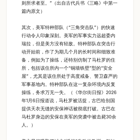
则所求者至。”（出自古代兵书《三略》中第一
篇内原文）
其次，美军特种部队（“三角突击队”）的快速
行动令人印象深刻。美军的军事实力远超委内
瑞拉，但是美方没有轻敌。特种部队在突击行
动开始前，作了为期几个月的长时间和细致准
备，例如为了操练，还特别仿制了马杜罗的住
所，包括该住所内一个“铜墙铁壁”型的“安全
屋”，尤其是该住所处于高度戒备、警卫森严的
军事基地内。特种部队在这一复杂环境内反复
操练，务求万无一失。（《华尔街日报》2026
年1月6日报道说，马杜罗被活捉，古巴给别国
提供天衣无缝的安保神话被彻底打破。古巴在
马杜罗身边的安保在美军的突袭中被击毙30余
人。）