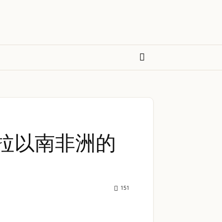
拉以南非洲的
151