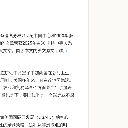
戈分校21世纪中国中心和1990学会
写的文章荣获2025年吉米·卡特中美关系
奖文章。阅读本文的英文原文，请
点
统在讲话中肯定了中加两国在公共卫生、
此同时，美国多年来一直在该地区隐退。
、农业和贸易等各个方面都产生了显著
。相比之下，美国似乎是一个遥远或不感
美国国际开发署（USAID）的空心
性的亲商策略。这种从非洲撤退的时