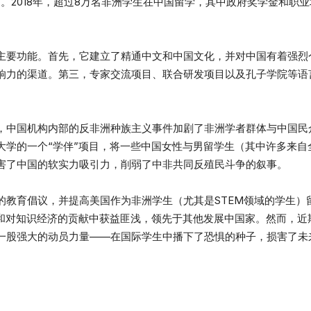
13]。2018年，超过8万名非洲学生在中国留学，其中政府奖学金和
主要功能。首先，它建立了精通中文和中国文化，并对中国有着强烈
响力的渠道。第三，专家交流项目、联合研发项目以及孔子学院等语
，中国机构内部的反非洲种族主义事件加剧了非洲学者群体与中国民众
山东大学的一个“学伴”项目，将一些中国女性与男留学生（其中许多来
重损害了中国的软实力吸引力，削弱了中非共同反殖民斗争的叙事。
的教育倡议，并提高美国作为非洲学生（尤其是STEM领域的学生）
”和对知识经济的贡献中获益匪浅，领先于其他发展中国家。然而，近
一股强大的动员力量——在国际学生中播下了恐惧的种子，损害了未