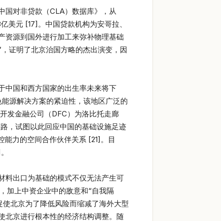
国对非贷款（CLA）数据库》，从
8亿美元 [17]。中国贷款机构为安哥拉、
产资源到国外进行加工来弥补物理基础
一”，证明了北京治国方略的杰出演变，因
于中国和西方国家的出生率未来将下
绿色能源解决方案的紧迫性，该地区广泛的
开发金融公司（DFC）为洛比托走廊
港的铁路，试图以此回应中国的基础设施足迹
力的空间合作伙伴关系 [21]。目
]。
材料出口为基础的模式不仅无法产生可
忧，加上中资企业中的敌意和“自我隔
，促使北京为了降低风险而缩减了海外大型
促使北京进行根本性的经济结构调整。随