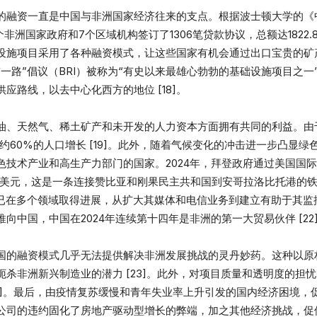
的融资一直是中国与非洲国家经济往来的支点。根据波士顿大学的《中
9个非洲国家政府和7个区域机构签订了1306笔贷款协议，总额达1822.
设施项目采用了各种融资模式，让这些国家有机会通过出口宝贵的矿
一路”倡议（BRI）被称为“有史以来最雄心勃勃的基础设施项目之
应路线，以去中心化西方的地位 [18]。
油、天然气、稀土矿产和未开发的人力资本方面拥有共同的利益。由
球约60%的人口增长 [19]。此外，随着气候变化的冲击进一步凸显
技术产业和高生产力部门的国家。2024年，拜登政府通过美国国际
提供了2.5亿美元，这是一条连接赞比亚和刚果民主共和国到安哥拉洛比托
国已在多个领域取得进展，从扩大其媒体和电信业务到建立有助于其监控能
中国，中国在2024年连续第十四年是非洲的第一大贸易伙伴 [22
国的融资模式几乎无法提供解决非洲发展挑战的灵丹妙药。这种以原
杀非洲新兴制造业的潜力 [23]。此外，对项目质量和透明度的担
24]。最后，由疫情复苏缓慢和青年失业率上升引发的国内经济困境
地产公司的违约固化了房地产驱动型增长的弊端，加之其他经济挑战，