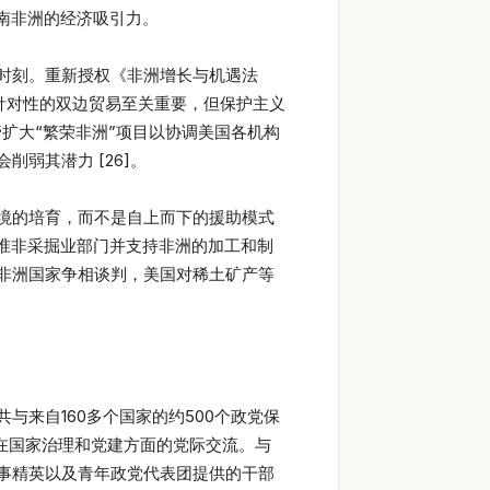
南非洲的经济吸引力。
时刻。重新授权《非洲增长与机遇法
针对性的双边贸易至关重要，但保护主义
管扩大“繁荣非洲”项目以协调美国各机构
弱其潜力 [26]。
境的培育，而不是自上而下的援助模式
瞄准非采掘业部门并支持非洲的加工和制
非洲国家争相谈判，美国对稀土矿产等
来自160多个国家的约500个政党保
进在国家治理和党建方面的党际交流。与
事精英以及青年政党代表团提供的干部