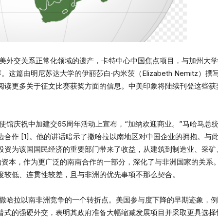
美外交关系正常化领域的遗产，卡特中心中国焦点项目，与加州大学圣迭
篇由明尼苏达大学的伊丽莎白·内米茨（Elizabeth Nemitz）撰
阅读更多关于征文比赛获奖方面的信息。中美印象将陆续刊登这些获
使馆庆祝中加建交65周年活动上宣布，“加纳欢迎商业。”马哈马总
合作 [1]。他的讲话暗示了撒哈拉以南地区对中国企业的拥抱。与
投资为该国国民经济的重要部门带来了收益，从建筑到制造业、采矿
政治资本，作为更广泛的南南合作的一部分，深化了与非洲国家的关系
度较低、连贯性较差，且与非洲的优先事项不那么契合。
撒哈拉以南非洲竞争的一个转折点。美国参与度下降的早期迹象，例如
普式的强硬外交，表明其政府准备大幅缩减发展项目并采取更具选择