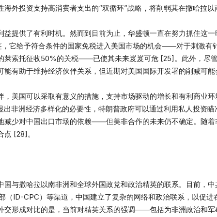
性海外投资支持高消费者支出的“双循环”战略，将削弱其在撒哈拉以
利益提供了有利时机。然而到目前为止，华盛顿一直在努力抓住这一
续签，它给予符合条件的国家免税进入美国市场的机会——对于刺激有
莱索托征收50%的关税——已使其未来岌岌可危 [25]。此外，尽
能有助于维持经济伙伴关系，但近期对美国国际开发署的削减可能会削
伴，美国可以采取有意义的措施，支持市场驱动的增长和有利商业环
应凸显出非洲经济多样化的必要性，特朗普政府可以通过利用私人投资
地减少对中国出口市场的依赖——但美非合作的未来仍不确定。随着
 [28]。
国与撒哈拉以南非洲和全球外国政党和政治精英的联系。目前，中共与
联络部（ID-CPC）等渠道，中国建立了复杂的网络和政治联系，以促
外交形成对比的是，当前对精英关系的强调——包括为非洲政治和军