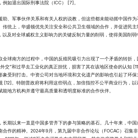
如退出国际刑事法院（ICC） [7]。
助、军事伙伴关系和有关人权的说教，但这些都未能动摇中国作为不结
传统上，华盛顿优先关注安全和公共卫生领域的合作，并促进民主制
胁，以及对全球威权主义影响力的关键反制力量的削弱，使得美国削弱
取全球南方的过程中，中国的反殖民吸引力出现了一个矛盾的转折，
外交”和过早去工业化的真正担忧，损害了其在该地区使命的认知 [1
形象受到打击。中资公司对当地环境和文化遗产的影响也引起了环保
 [12]。特朗普政府将利用这些弱点，加倍指控不公平商业行为，
赋能地方机构并遵守最高质量和透明度标准的合作伙伴。
，长期以来一直是中国多管齐下的参与策略的基石。几十年来，中国
合作的精神。2024年9月，第九届中非合作论坛（FOCAC）召集