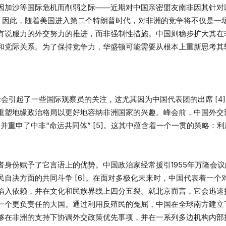
因加沙等国际危机而削弱之际——近期对中国亲密盟友南非因其针对
]。因此，随着美国进入第二个特朗普时代，对非洲的竞争将不仅是
有说服力的外交努力的推进，而非强制性措施。中国则稳步扩大其在
和党际关系。为了保持竞争力，华盛顿可能需要从根本上重新思考其
M）峰会引起了一些国际观察员的关注，这尤其因为中国代表团的出席 [
重塑地缘政治格局以更好地容纳非洲国家的兴趣。峰会前，中国外交
并重申了中非“命运共同体” [5]。这其中蕴含着一个一贯的策略：
身份赋予了它言语上的优势。中国政治家经常援引1955年万隆会议
自决方面的共同斗争 [6]。在面对多极化未来时，中国代表着一
陷入依赖，并在文化和民族界线上四分五裂。就北京而言，它会迅速
一个更负责任的大国。通过利用反殖民的冤屈，中国在全球南方建立
够在非洲的支持下协调外交政策优先事项，并在一系列多边机构内部