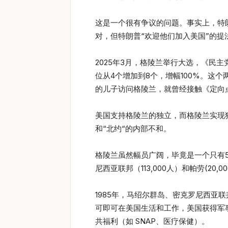
这是一个很有争议的问题。事实上，特
对，但特朗普“欢迎他们加入美国”的提
2025年3月，格陵兰举行大选，《民
位从4个增加到8个，增幅100%。这
的儿子访问格陵兰，就曾经接触《定向
美国支持格陵兰的独立，而格陵兰实现
和“北约“的内部不和。
格陵兰虽然幅员广阔，毕竟是一个只有55
尼西亚联邦（113,000人）和帕劳(20,0
1985年，马绍尔群岛、密克罗尼西亚
可即可在美国生活和工作，美国获得军事
共福利（如 SNAP、医疗保健）。