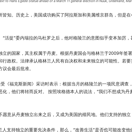
next to Hans Egede Statue ahead of a March 11 general election in Nuuk, Greenland, M
所皆知。历史上，美国成功购买了阿拉斯加和美属维京群岛，但是在
。“活捉”委内瑞拉的马杜罗之后，他对格陵兰的意图似乎变本加厉，
独立的国家，其主权属于丹麦。根据丹麦国会与格林兰于2009年签
和行政权。法律承认格林兰人民有自决权和未来独立的可能性。若要
方议会最后批准。
德在接受《福克斯新闻》采访时表示：根据当月的格陵兰的一项民意调查
恶化，他们将转而反对。 按照埃格德本人的说法，“我们不想成为丹
不愿意从丹麦独立出来之后，又成为美国的殖民地。他们支持的独立
兰人支持独立的重要先决条件，那么，“改善生活”是否也可能改变他