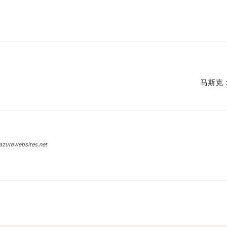
马斯克
azurewebsites.net