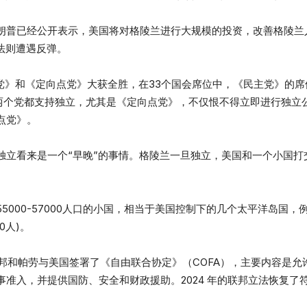
朗普已经公开表示，美国将对格陵兰进行大规模的投资，改善格陵兰
法则遭遇反弹。
主党》和《定向点党》大获全胜，在33个国会席位中，《民主党》的席
个两个党都支持独立，尤其是《定向点党》，不仅恨不得立即进行独
点党》。
独立看来是一个“早晚”的事情。格陵兰一旦独立，美国和一个小国打
000-57000人口的小国，相当于美国控制下的几个太平洋岛国，例
00人)。
联邦和帕劳与美国签署了《自由联合协定》（COFA），主要内容是
准入，并提供国防、安全和财政援助。2024 年的联邦立法恢复了符合