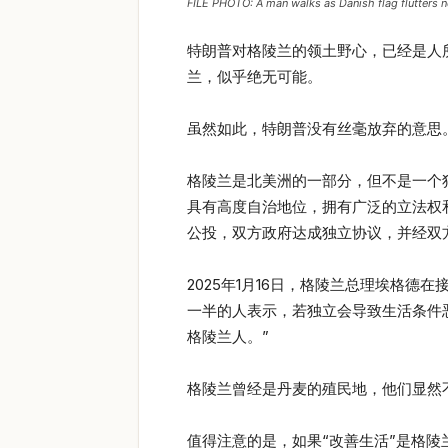
FILE PHOTO: A man walks as Danish flag flutters 
特朗普对格陵兰的领土野心，已经是人
兰，似乎绝无可能。
虽然如此，特朗普没有丝毫放弃的意思
格陵兰是北美洲的一部分，但不是一个
具有高度自治地位，拥有广泛的立法权
公投，双方政府达成独立协议，并经双
2025年1月16日，格陵兰总理埃格
一半的人表示，若独立会导致生活条件
格陵兰人。”
格陵兰曾经是丹麦的殖民地，他们显然
值得注意的是，如果“改善生活”是格陵