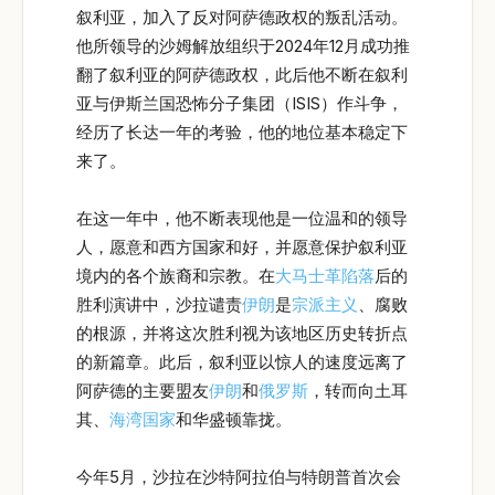
叙利亚，加入了反对阿萨德政权的叛乱活动。
他所领导的沙姆解放组织于2024年12月成功推
翻了叙利亚的阿萨德政权，此后他不断在叙利
亚与伊斯兰国恐怖分子集团（ISIS）作斗争，
经历了长达一年的考验，他的地位基本稳定下
来了。
在这一年中，他不断表现他是一位温和的领导
人，愿意和西方国家和好，并愿意保护叙利亚
境内的各个族裔和宗教。在
大马士革陷落
后的
胜利演讲中，沙拉谴责
伊朗
是
宗派主义
、腐败
的根源，并将这次胜利视为该地区历史转折点
的新篇章。此后，叙利亚以惊人的速度远离了
阿萨德的主要盟友
伊朗
和
俄罗斯
，转而向土耳
其、
海湾国家
和华盛顿靠拢。
今年5月，沙拉在沙特阿拉伯与特朗普首次会