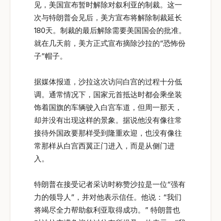
见，美国宣布暂时解除对叙利亚的制裁。这一
次与特朗普会见后，美方宣布将解除制裁延长
180天。制裁的最后解除需要美国国会的批准。
就在几天前，美方正式宣布摘除沙拉的“恐怖份
子”帽子。
据媒体报道，沙拉这次访问白宫的过程十分低
调。通常情况下，国家元首抵达时都会乘坐装
饰着国旗的车辆驶入白宫车道，但周一那天，
却并没有出现这样的景象。据说他没有像往常
接待外国政要那样受到隆重欢迎，也没有像往
常那样从白宫西翼正门进入，而是从侧门进
入。
特朗普在接受记者采访时称赞沙拉是一位“强有
力的领导人”，并对他表示信任。他说：“我们
将竭尽全力帮助叙利亚取得成功。” 特朗普也