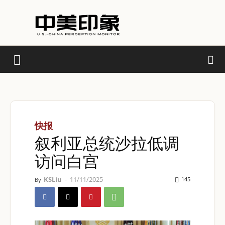
快报
叙利亚总统沙拉低调
访问白宫
KSLiu
-
11/11/2025
145
By