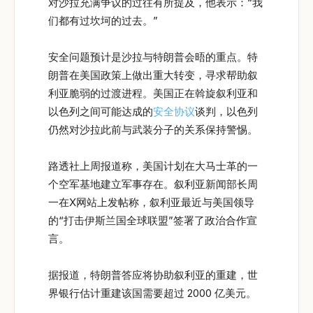
对沙拉充满争议的过往有所提及，他表示：“我
们都有过坎坷的过去。”
安全问题预计是沙拉与特朗普会晤的重点。特
朗普在美国政策上做出重大转变，寻求帮助叙
利亚脆弱的过渡进程。美国正在斡旋叙利亚和
以色列之间可能达成的
安全协议
谈判，以色列
仍然对沙拉此前与武装分子的关系保持警惕。
路透社上周报道称，美国计划在大马士革的一
个空军基地建立军事存在。叙利亚新闻部长周
一在X网站上发帖称，叙利亚最近与美国领导
的“打击伊斯兰国全球联盟”签署了政治合作宣
言。
据报道，特朗普答应将协助叙利亚的重建，世
界银行估计重建该国需要超过 2000 亿美元。