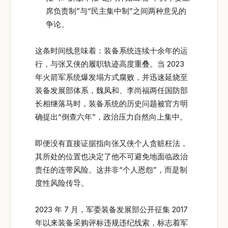
席负责制”与“民主集中制”之间两种意见的
争论。
这条时间线意味着：装备系统连续十余年的运
行，与张又侠的履职轨迹高度重叠。当 2023
年火箭军系统爆发塌方式腐败，并迅速延烧至
装备发展部体系，魏凤和、李尚福两任国防部
长相继落马时，装备系统的历史问题被官方明
确提出“倒查六年”，政治压力自然向上集中。
即便没有直接证据指向张又侠个人贪赃枉法，
其所处的位置也决定了他不可避免地面临政治
责任的连带风险。这并非“个人恩怨”，而是制
度性风险传导。
2023 年 7 月，军委装备发展部公开征集 2017
年以来装备采购评标违规违纪线索，标志着军