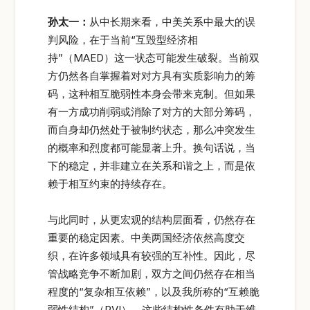
孙太一：
从中长期来看，中美关系中最大的误
判风险，在于当前“互毁型经济相
持”（MAED）这一状态可能发生破裂。当前双
方仍然各自掌握着对对方具有实质影响力的筹
码，这种相互脆弱性本身会带来克制。但如果
有一方成功削弱或消除了对方的大部分筹码，
而自身却仍然处于被制约状态，那么冲突发生
的概率和烈度都可能显著上升。换句话说，当
下的稳定，并非建立在关系和谐之上，而是依
赖于相互约束的持续存在。
与此同时，从更宏观的结构层面看，仍然存在
重要的稳定因素。中美两国经济依然高度交
织，在许多领域具有较强的互补性。因此，尽
管战略竞争不断加剧，双方之间仍然存在相当
程度的“复杂相互依赖”，以及我所称的“互赖脆
弱性结构”（RVI）。这些结构性条件有助于维