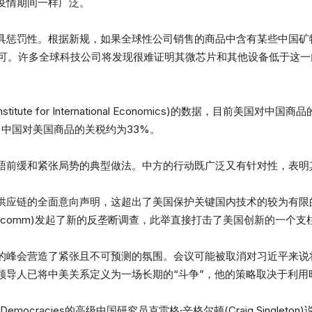
疫情期间一样广泛。
具惩罚性。根据新规，如果全球性公司销售的商品中含有某些中国矿
的许可。许多全球科技公司将发现很难证明其微芯片和其他设备低于这
stitute for International Economics)的数据，目前美
。中国对美国商品的关税约为33%。
晤前缓和紧张局势的典型做法。中方的行动既广泛又有针对性，表明
供应链的全面意向声明，这超出了美国保护关键国内技术的较为有限
alcomm)发起了新的反垄断调查，此举直接打击了美国创新的一个支
的峰会营造了紧张且不可预测的氛围。会议可能被取消对习近平来说
领导人已将中美关系定义为一场长期的“斗争”，他的策略取决于利用
se of Democracies的高级中国研究员克雷格·辛格尔顿(Craig Sin