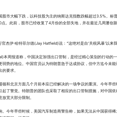
股市大幅下跌，以科技股为主的纳斯达克指数跌幅超过3.5%。标普50
00点。此前，股市已经收复了4月份的全部失地，并在最近几周屡创
visors首席执行官杰伊·哈特菲尔德(Jay Hatfield)说：“这绝对是自‘关税
et Journal)本周报道称，中国决定加强出口管制，是经过精心策划的
更弱势的地位。中国官员认为特朗普急于达成协议，但中方迄今未能
出的要求。
盛顿和北京方面几个月前本应已经解决的一场争议的重演。今年早些
引起了警觉。特朗普的团队也采取了相应的出口管制措施，对中国依
意放宽大部分限制。
响。今年早些时候，美国汽车制造商警告称，如果无法从中国获得稀