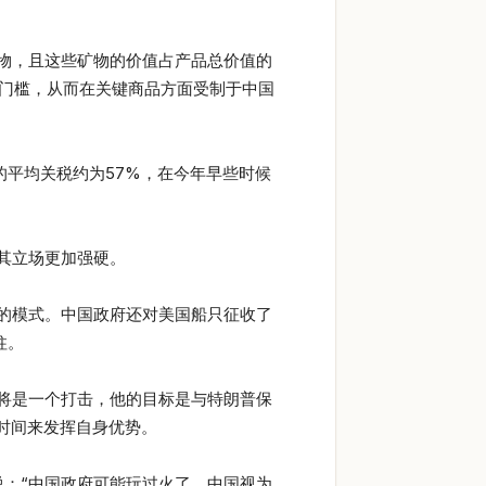
物，且这些矿物的价值占产品总价值的
一门槛，从而在关键商品方面受制于中国
国对中国商品的平均关税约为57%，在今年早些时候
其立场更加强硬。
的模式。中国政府还对美国船只征收了
柱。
将是一个打击，他的目标是与特朗普保
时间来发挥自身优势。
gleton)说：“中国政府可能玩过火了。中国视为