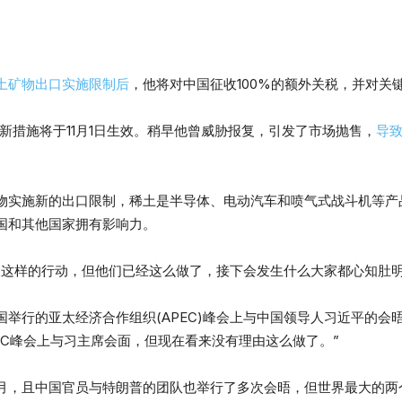
土矿物出口实施限制后
，他将对中国征收100%的额外关税，并对关
子中称，新措施将于11月1日生效。稍早他曾威胁报复，引发了市场抛售，
导致
物实施新的出口限制，稀土是半导体、电动汽车和喷气式战斗机等产
国和其他国家拥有影响力。
取这样的行动，但他们已经这么做了，接下会发生什么大家都心知肚明
举行的亚太经济合作组织(APEC)峰会上与中国领导人习近平的会
EC峰会上与习主席会面，但现在看来没有理由这么做了。”
月，且中国官员与特朗普的团队也举行了多次会晤，但世界最大的两