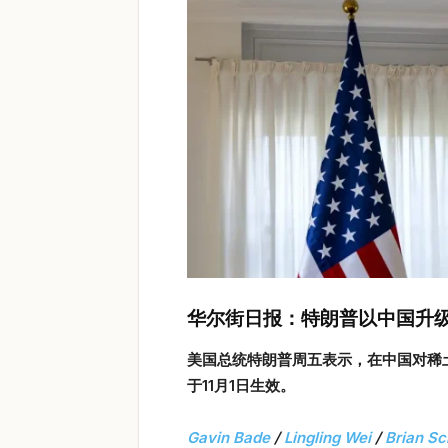
华尔街日报：特朗普以中国升级
美国总统特朗普周五表示，在中国对稀土
于11
月1
日生效。
Gavin Bade
/
Lingling Wei
/
Brian S