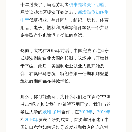
十年过去了，当地劳动者
仍未走出失业阴霾
。
尽管这些地区经济开始复苏，
新增岗位却多集
中于
低薪行业。与此同时，纺织、玩具、体育
用品、电子、塑料和汽车零部件等数十个劳动
密集型产业也遭遇了类似的命运。
然而，大约在2015年前后，中国完成了毛泽东
式经济到制造业大国的转型，这场冲击开始趋
于平缓。此后，美国制造业就业人数开始反
弹，在奥巴马总统、特朗普第一任期和拜登总
统执政期间都在持续增长。
那么，你可能会问，为什么我们还在谈论“中国
冲击”呢？其实我们也希望不用再谈。我们与苏
黎世大学的
戴维·多恩
合作，在
2013年
、
2014年
和
2016年
发表了研究成果，首次详细阐述了中
国进口竞争如何通过导致就业和收入的永久性