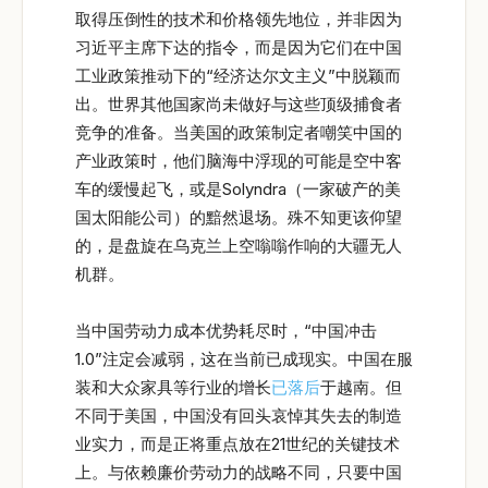
取得压倒性的技术和价格领先地位，并非因为
习近平主席下达的指令，而是因为它们在中国
工业政策推动下的“经济达尔文主义”中脱颖而
出。世界其他国家尚未做好与这些顶级捕食者
竞争的准备。当美国的政策制定者嘲笑中国的
产业政策时，他们脑海中浮现的可能是空中客
车的缓慢起飞，或是Solyndra（一家破产的美
国太阳能公司）的黯然退场。殊不知更该仰望
的，是盘旋在乌克兰上空嗡嗡作响的大疆无人
机群。
当中国劳动力成本优势耗尽时，“中国冲击
1.0”注定会减弱，这在当前已成现实。中国在服
装和大众家具等行业的增长
已落后
于越南。但
不同于美国，中国没有回头哀悼其失去的制造
业实力，而是正将重点放在21世纪的关键技术
上。与依赖廉价劳动力的战略不同，只要中国