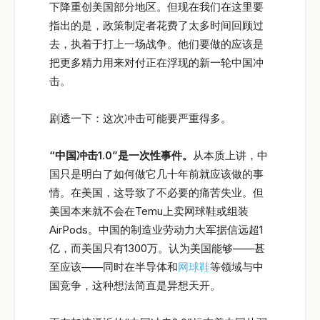
下降重创美国部分地区。但现在我们在这里要
指出的是，政策制定者花费了太多时间回顾过
去，执着于打上一场战争。他们要做的应该是
把更多精力用来对付正在浮现的新一轮中国冲
击。
剧透一下：这次冲击可能要严重得多。
“
中国冲击1.0”
是一次性事件。
从本质上讲，中
国只是明白了如何做它几十年前就应该做的事
情。在美国，这导致了不必要的痛苦失业。但
美国本来就不会在Temu上卖网球鞋或组装
AirPods。中国的制造业劳动力大军据信远超1
亿，而美国只有1300万。认为美国能够——甚
至应该——同时在半导体和
网球鞋
等领域与中
国竞争，这种想法简直是异想天开。