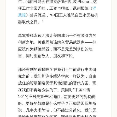
年，我们可能会在得克萨斯州组装iPhone，这
项工作非常乏味，工资也很低，讽刺报纸《
洋
葱报
》曾调侃说，“中国工人唯恐自己永无被机
器取代之日。”
单靠关税永远无法让美国成为一个有吸引力的
创新之地。关税固然该纳入贸易武器库——但
应该作为精确武器，而不是无差别杀伤的地
雷，同时重创敌人、朋友和平民。
那还有别的选择吗？在我们十年前进行中国研
究之前，我们和许多经济学家一样认为，自由
放任的贸易策略优于其他混乱的替代方案。现
在我们不再这么认为了。美国对“中国冲击
1.0”的应对失策告诉我们，需要更好的贸易战
略。更好的战略是什么样子？正如爱因斯坦所
说，凡事力求简洁，但不能过分简化。我们无
意给出过度简化的答案，谨此提出四大核心原