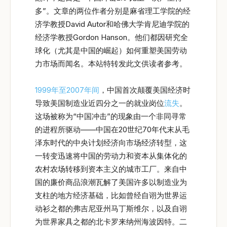
多”。文章的两位作者分别是麻省理工学院的经
济学教授David Autor和哈佛大学肯尼迪学院的
经济学教授Gordon Hanson。他们都因研究全
球化（尤其是中国的崛起）如何重塑美国劳动
力市场而闻名。本站特转发此文供读者参考。
1999年至2007年间
，中国首次颠覆美国经济时
导致美国制造业近四分之一的就业岗位
流失
。
这场被称为“中国冲击”的现象由一个非同寻常
的进程所驱动——中国在20世纪70年代末从毛
泽东时代的中央计划经济向市场经济转型，这
一转变迅速将中国的劳动力和资本从集体化的
农村农场转移到资本主义的城市工厂。来自中
国的廉价商品浪潮瓦解了美国许多以制造业为
支柱的地方经济基础，比如曾经自诩为世界运
动衫之都的弗吉尼亚州马丁斯维尔，以及自诩
为世界家具之都的北卡罗来纳州海波因特。二