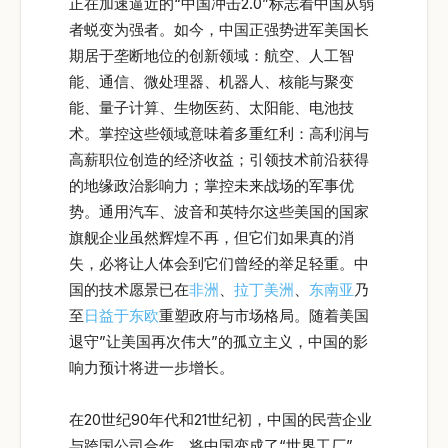
正在加速逼近的“中国冲击2.0”标志着中国从弱
者蜕变为强者。如今，中国正强势进军美国长
期居于垄断地位的创新领域：航空、人工智
能、通信、微处理器、机器人、核能与聚变
能、量子计算、生物医药、太阳能、电池技
术。掌控这些领域意味着多重红利：高利润与
高薪职位创造的经济收益；引领技术前沿获得
的地缘政治影响力；掌控未来战场的军事优
势。通用汽车、波音和英特尔这些美国的国家
旗舰企业虽然辉煌不再，但它们如果真的消
失，必将让人体会到它们曾经的举足轻重。中
国的技术愿景已在
非洲
、
拉丁美洲
、
东南亚
乃
至
日益于东欧
重塑政府与市场格局。随着美国
退守”让美国再次伟大”的孤立主义，中国的影
响力预计将进一步增长。
在20世纪90年代和21世纪初，中国的民营企业
与跨国公司合作，将中国变成了“世界工厂”。