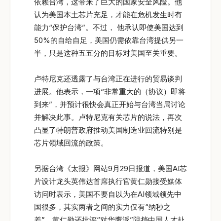
依赖台湾，这带来了巨大的国家安全风险。他
认为美国本土芯片充足，才能在危机发生时有
能力“保护台湾”。不过， 他承认即使美国达到
50%的自给自足，美国仍需依靠台湾提供另一
半，只是这种五五分的目标对美国至关重要。
卢特尼克还透露了与台湾正在进行的贸易谈判
进展。他表示，一项“非常重大的（协议）即将
到来”，并预计很快会真正开始与台湾当局讨论
并解决此事。卢特尼克有关芯片的说法，再次
凸显了特朗普政府推动美国制造业回流特别是
芯片领域回流的政策。
另据台湾《太报》网站9月29日报道，美国AI芯
片设计龙头英伟达首席执行官黄仁勋接受媒体
访问时表示，美国不要自以为在AI领域领先中
国很多，其实两者之间的实力仅有“纳秒之
差”。黄仁勋还批评“对华鹰派”阻挡中国人才赴