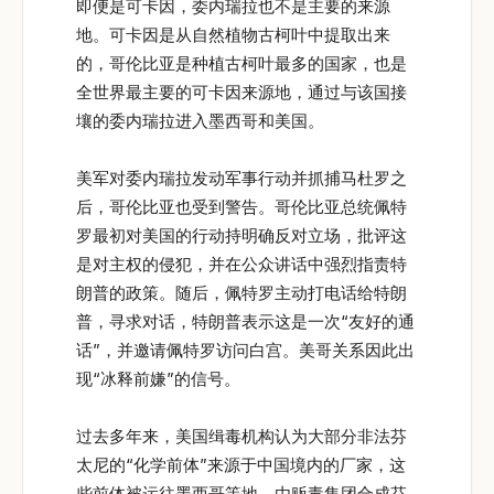
即便是可卡因，委内瑞拉也不是主要的来源
地。可卡因是从自然植物古柯叶中提取出来
的，哥伦比亚是种植古柯叶最多的国家，也是
全世界最主要的可卡因来源地，通过与该国接
壤的委内瑞拉进入墨西哥和美国。
美军对委内瑞拉发动军事行动并抓捕马杜罗之
后，哥伦比亚也受到警告。哥伦比亚总统佩特
罗最初对美国的行动持明确反对立场，批评这
是对主权的侵犯，并在公众讲话中强烈指责特
朗普的政策。随后，佩特罗主动打电话给特朗
普，寻求对话，特朗普表示这是一次“友好的通
话”，并邀请佩特罗访问白宫。美哥关系因此出
现“冰释前嫌”的信号。
过去多年来，美国缉毒机构认为大部分非法芬
太尼的“化学前体”来源于中国境内的厂家，这
些前体被运往墨西哥等地，由贩毒集团合成芬