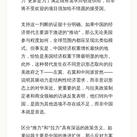
力”更多是为了满足既有需求而创造供给，而非
将不受欢迎的项目强加给不情愿的接受国。
支持这一判断的证据十分明确。如果中国的经
济替代主要源于激进的“推动”，那么无论美国
参与程度如何，全球范围内都应呈现出类似模
式。但事实是，中国经济权重增长最快的地
方，恰恰是美国经济权重下降最明显的地方。
此外，这种替代发生在不同意识形态取向的拉
美政府之下——左翼、右翼和中间派皆然——
说明其驱动力是结构性经济需求，而非意识形
态上的对华亲近。更重要的是，与拉美政策制
定者和商业领袖的访谈反复表明，他们转向中
国，是因为其他选项不存在或不足，而非中国
本就是首选。
区分“推力”和“拉力”具有深远的政策含义。如
果问题主要是中国的激进扩张，那么应对方案