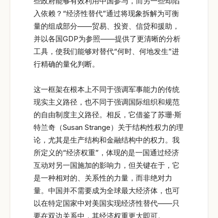
些政府能够有效利用中国参与，而另一些却陷
入依赖？“经济性替代”通过将现象拆解为可衡
量的组成部分——贸易、投资、信贷和援助，
并以各国GDP为参照——提供了更清晰的分析
工具，使我们能够对替代“何时、何地发生”进
行精确的量化判断。
这一框架在根本上不同于强调军事能力的传统
现实主义路径，也不同于强调国际组织和规范
的自由制度主义路径。相反，它借鉴了苏珊·斯
特兰奇（Susan Strange）关于结构性权力的理
论，尤其是生产结构和金融结构中的权力。我
所定义的“经济权重”，体现的是一国通过经济
互动对另一国施加的影响力，但关键在于，它
是一种相对的、关系性的力量，而非绝对力
量。中国并不需要成为全球最大经济体，也可
以在特定国家中对美国实现经济性替代——只
要在双边关系中，其经济权重更大即可。