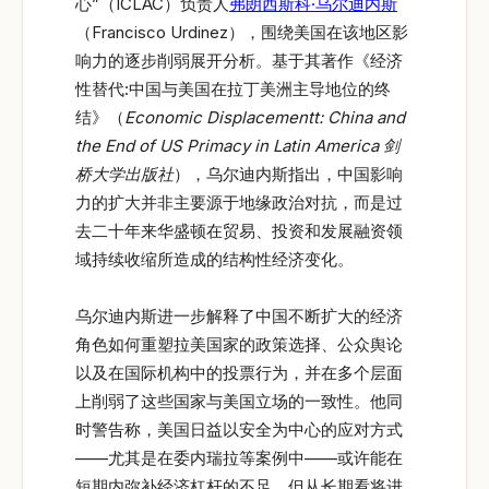
心”（ICLAC）负责人
弗朗西斯科·乌尔迪内斯
（Francisco Urdinez），围绕美国在该地区影
响力的逐步削弱展开分析。基于其著作《经济
性替代:中国与美国在拉丁美洲主导地位的终
结》（
Economic Displacementt: China and
the End of US Primacy in Latin America
剑
桥大学出版社
），乌尔迪内斯指出，中国影响
力的扩大并非主要源于地缘政治对抗，而是过
去二十年来华盛顿在贸易、投资和发展融资领
域持续收缩所造成的结构性经济变化。
乌尔迪内斯进一步解释了中国不断扩大的经济
角色如何重塑拉美国家的政策选择、公众舆论
以及在国际机构中的投票行为，并在多个层面
上削弱了这些国家与美国立场的一致性。他同
时警告称，美国日益以安全为中心的应对方式
——尤其是在委内瑞拉等案例中——或许能在
短期内弥补经济杠杆的不足，但从长期看将进