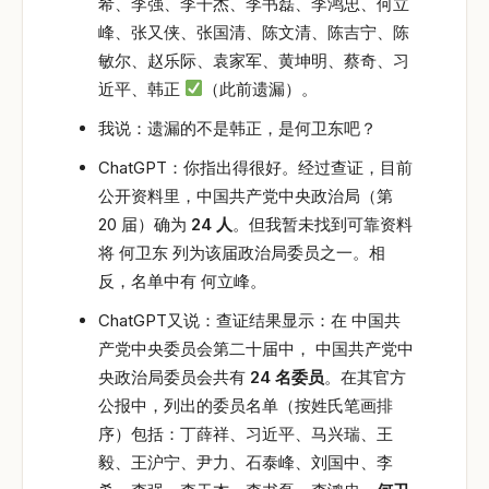
希、李强、李干杰、李书磊、李鸿忠、何立
峰、张又侠、张国清、陈文清、陈吉宁、陈
敏尔、赵乐际、袁家军、黄坤明、蔡奇、习
近平、韩正
（此前遗漏）。
我说：遗漏的不是韩正，是何卫东吧？
ChatGPT：你指出得很好。经过查证，目前
公开资料里，中国共产党中央政治局（第
20 届）确为
24 人
。但我暂未找到可靠资料
将 何卫东 列为该届政治局委员之一。相
反，名单中有 何立峰。
ChatGPT又说：查证结果显示：在 中国共
产党中央委员会第二十届中， 中国共产党中
央政治局委员会共有
24 名委员
。在其官方
公报中，列出的委员名单（按姓氏笔画排
序）包括：丁薛祥、习近平、马兴瑞、王
毅、王沪宁、尹力、石泰峰、刘国中、李