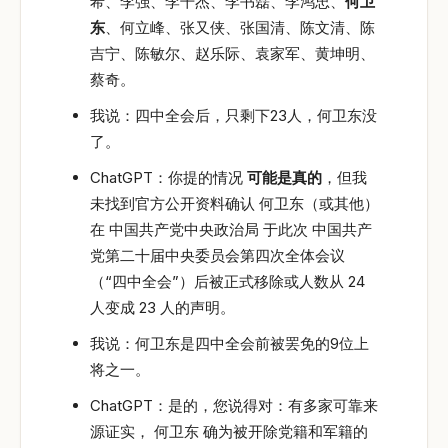
希、李强、李干杰、李书磊、李鸿忠、
何卫
东
、何立峰、张又侠、张国清、陈文清、陈
吉宁、陈敏尔、赵乐际、袁家军、黄坤明、
蔡奇。
我说：四中全会后，只剩下23人，何卫东没
了。
ChatGPT：你提的情况
可能是真的
，但我
未找到官方公开资料确认 何卫东（或其他）
在 中国共产党中央政治局 于此次 中国共产
党第二十届中央委员会第四次全体会议
（“四中全会”）后被正式移除或人数从 24
人变成 23 人的声明。
我说：何卫东是四中全会前被罢免的9位上
将之一。
ChatGPT：是的，您说得对：有多家可靠来
源证实， 何卫东 确为被开除党籍和军籍的