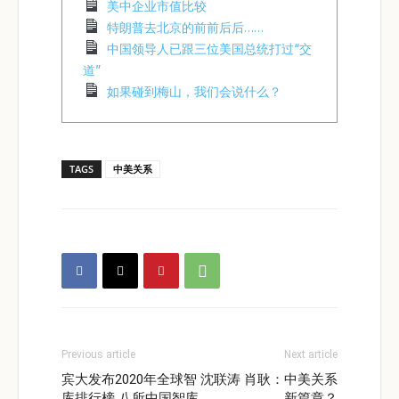
美中企业市值比较
特朗普去北京的前前后后……
中国领导人已跟三位美国总统打过“交
道”
如果碰到梅山，我们会说什么？
TAGS
中美关系
Previous article
Next article
宾大发布2020年全球智
沈联涛 肖耿：中美关系
库排行榜 八所中国智库
新篇章？