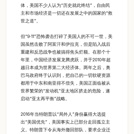
体，美国不少人认为“历史就此终结”，自由民
主和市场经济是一切还在发展之中的国家的“救
世之道”。
但“9·11”恐怖袭击打碎了美国人的不可一世，美
国虽然击败了阿富汗和伊拉克，但是陷入战后
重建和反恐战争也被搞得焦头烂额。在那个十
年里，中国经济发展龙腾虎跃，并于2010年超
越日本成为世界第二大经济体。两年之后，奥
巴马政府终于认识到，把自己的一切软硬资源
都用于中东和南亚得不偿失，美国正面临被从
世界繁荣的“发动机”亚太地区挤走的危险，遂
启动“亚太再平衡”战略。
2016年当特朗普以“局外人”身份赢得大选提
出“美国优先”，美国事实上已部分走回孤立主
义。特朗普下令从海外撤回部队，要求企业迁