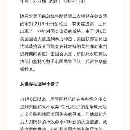
作者：刘亚伟 来源：《环球时报》
随着对美国前总统特朗普第二次弹劾在参议院
的审判(2月8日开始)临近，有美媒披露，近日
出现了一些针对国会议员的威胁。由于1月6日
美国国会大厦遭到暴力冲击，美国联邦官员担
忧武装抗议者可能会在针对特朗普的弹劾审判
进行期间再度冲击国会大厦，所以此次联邦执
法部门坚持将数千名国民警卫队士兵留在华盛
顿特区。
从世界抽回半个身子
自1月6日以来，尽管拜登总统在各种场合多次
提到美国如果不放弃“你死我活”的党争就无法
走出分裂和找回美国失去的灵魂，但他就职之
后大刀阔斧的行政命令和对新的抗疫措施、救
济方案的推动，却引起美国内部各阶层之间、