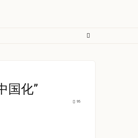
中国化”
95