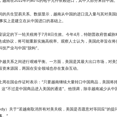
越南在2022年约80%的电子元件依赖进口，其中大部分来自中国
间的共生贸易关系。数据显示，越南从中国的进口流入量与其对美国
荣事实上是建立在从中国进口的基础上。
室设定的下一轮关税将于7月8日生效。今年4月，特朗普政府曾威胁
能达成协议，将可能重新实施高税率。观察人士认为，美国此举旨在将
技产业与中国“脱钩”。
中越关系之间进行艰难平衡。一方面，美国是其最大出口市场，对美贸
投资来源国，两国在安全领域也存在复杂互动。
上周在国会作证时表示：“只要越南继续大量转口中国商品，美国将持
，这“不过是中国商品进入美国的通道”。他强调，除非越南减少从
ennedy）关于“若越南取消所有对美关税，美国是否愿意对等回应”的
事。”