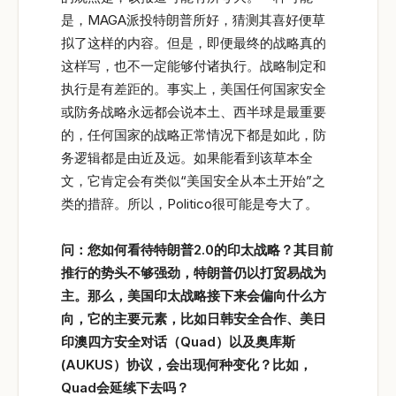
是，MAGA派投特朗普所好，猜测其喜好便草
拟了这样的内容。但是，即便最终的战略真的
这样写，也不一定能够付诸执行。战略制定和
执行是有差距的。事实上，美国任何国家安全
或防务战略永远都会说本土、西半球是最重要
的，任何国家的战略正常情况下都是如此，防
务逻辑都是由近及远。如果能看到该草本全
文，它肯定会有类似“美国安全从本土开始”之
类的措辞。所以，Politico很可能是夸大了。
问：您如何看待特朗普2.0
的印太战略？其目前
推行的势头不够强劲，特朗普仍以打贸易战为
主。那么，美国印太战略接下来会偏向什么方
向，它的主要元素，比如日韩安全合作、美日
印澳四方安全对话（Quad
）以及奥库斯
(AUKUS
）协议，会出现何种变化？比如，
Quad
会延续下去吗？