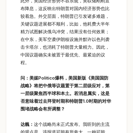
此外，美国经济形势不容乐观，美联储刚刚宣
布降息，这反映出特朗普对国内经济形势也比
较着急。外交层面，特朗普已引发诸多难题，
关键议题进展都不顺利，比如，他耗费大半年
精力试图解决俄乌冲突，结果没有任何效果；
在中东，美军空袭伊朗核设施并默许以色列袭
击卡塔尔，也消耗了特朗普大量精力。因此，
中国议题确实未被置于最优先、最紧迫的议
程。
问：美媒Politico
爆料，美国新版《美国国防
战略》将把中俄等议题置于第二层级应对，第
一层级聚焦西半球和本土。若消息属实，这是
否意味着过去拜登时期和特朗普1.0
时期的对华
围堵战略会有所调整？
达巍：
这个战略尚未正式发布。我听到的主流
的观点是，该报道可能有所夸大。一种可能