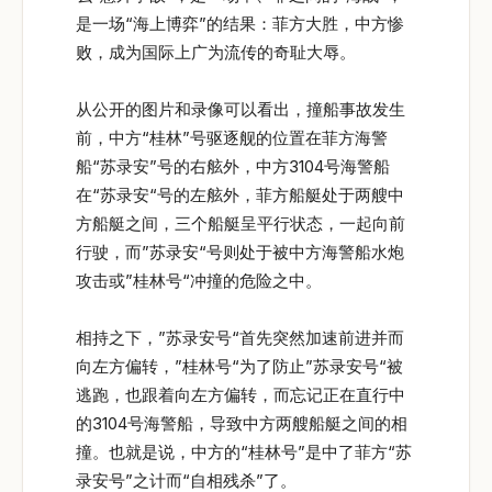
是一场“海上博弈”的结果：菲方大胜，中方惨
败，成为国际上广为流传的奇耻大辱。
从公开的图片和录像可以看出，撞船事故发生
前，中方“桂林”号驱逐舰的位置在菲方海警
船“苏录安”号的右舷外，中方3104号海警船
在“苏录安“号的左舷外，菲方船艇处于两艘中
方船艇之间，三个船艇呈平行状态，一起向前
行驶，而”苏录安“号则处于被中方海警船水炮
攻击或”桂林号“冲撞的危险之中。
相持之下，”苏录安号“首先突然加速前进并而
向左方偏转，”桂林号“为了防止”苏录安号“被
逃跑，也跟着向左方偏转，而忘记正在直行中
的3104号海警船，导致中方两艘船艇之间的相
撞。也就是说，中方的“桂林号”是中了菲方“苏
录安号”之计而“自相残杀”了。