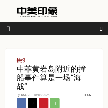
快报
中菲黄岩岛附近的撞
船事件算是一场“海
战”
KSLiu
-
18/08/2025
637
By